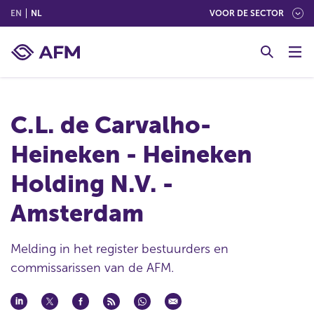
(ENGLISH)
(NEDERLANDS (NEDERLAND))
EN
NL
VOOR DE SECTOR
G
o
t
o
c
C.L. de Carvalho-
o
n
Heineken - Heineken
t
e
Holding N.V. -
n
t
Amsterdam
Melding in het register bestuurders en
commissarissen van de AFM.