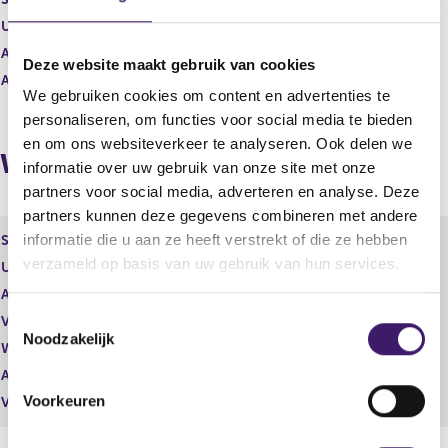
r
e
e
r
Uitgevende instelling
Heineken Holding N.V.
s
r
Aantal effecten
250,00
u
e
Deze website maakt gebruik van cookies
Aantal stemmen
0,00
l
s
We gebruiken cookies om content en advertenties te
t
u
personaliseren, om functies voor social media te bieden
a
l
a
t
en om ons websiteverkeer te analyseren. Ook delen we
Wijzigingen
t
a
informatie over uw gebruik van onze site met onze
a
partners voor social media, adverteren en analyse. Deze
t
partners kunnen deze gegevens combineren met andere
informatie die u aan ze heeft verstrekt of die ze hebben
Soort effect
Gewoon aandeel
verzameld op basis van uw gebruik van hun services.
Uitgevende instelling
Heineken Holding N.V.
Aantal effecten
4.030,00
T
Valuta
EUR
Noodzakelijk
o
Waarde per aandeel
42,53
e
Aantal stemmen
4.030,00
s
Voorkeuren
Vrije hand beheer
Nee
t
e