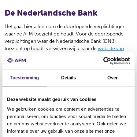
De Nederlandsche Bank
Het gaat hier alleen om de doorlopende verplichtingen
waar de AFM toezicht op houdt. Voor de doorlopende
verplichtingen waar de Nederlandsche Bank (DNB)
toezicht op houdt, verwijzen wij u naar de
website van
DNB
.
Wet- en regelgeving
Toestemming
Details
Over
De AFM is de gedragstoezichthouder voor de gehele
financiële marktsector. Alle financiële instellingen, staan
Deze website maakt gebruik van cookies
op basis van verschillende wetten onder het
gedragstoezicht van de AFM. Dit gedragstoezicht is
We gebruiken cookies om content en advertenties te
gericht op ordelijke en transparante financiële
personaliseren, om functies voor social media te bieden
marktprocessen, zuivere verhoudingen tussen
en om ons websiteverkeer te analyseren. Ook delen we
marktpartijen en zorgvuldige behandeling van cliënten.
informatie over uw gebruik van onze site met onze