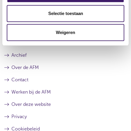
l
Voorschriften die gelden voor informatieverstrekking
e
Selectie toestaan
c
t
Weigeren
i
e
Archief
Over de AFM
Contact
Werken bij de AFM
Over deze website
Privacy
Cookiebeleid