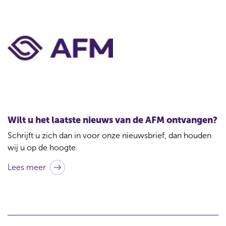
C
o
n
t
a
c
t
Wilt u het laatste nieuws van de AFM ontvangen?
b
Schrijft u zich dan in voor onze nieuwsbrief, dan houden
i
wij u op de hoogte.
j
Lees meer
d
i
t
a