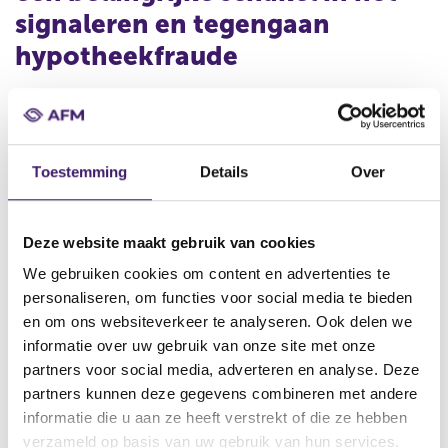
signaleren en tegengaan
hypotheekfraude
Financieel dienstverleners spelen een essentiële rol bij het
herkennen, voorkomen en melden van hypotheekfraude.
Hypotheekfraude is iedere vorm van oplichting zoals
Toestemming
Details
Over
vervalsing of misleiding van documenten, met als doel
om de hypotheekaanbieder te laten geloven dat deze
feitelijk juist zijn. Hypotheekfraude is ook het doorzetten
Deze website maakt gebruik van cookies
van valse informatie aan kredietaanbieders. Het kan gaan
om een vervalste belastingaangifte, omzetgegevens,
We gebruiken cookies om content en advertenties te
loonstroken, fictieve werkverbanden of gemanipuleerde
personaliseren, om functies voor social media te bieden
taxatiewaardes.
en om ons websiteverkeer te analyseren. Ook delen we
informatie over uw gebruik van onze site met onze
Hypotheekfraude kan grote
partners voor social media, adverteren en analyse. Deze
negatieve consequenties
partners kunnen deze gegevens combineren met andere
informatie die u aan ze heeft verstrekt of die ze hebben
hebben voor alle partijen
verzameld op basis van uw gebruik van hun services.