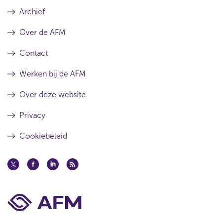
r
Archief
t
Over de AFM
i
k
Contact
e
Werken bij de AFM
l
Over deze website
Privacy
Cookiebeleid