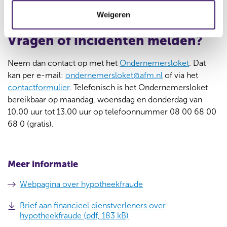
mogelijke signalen en wat we van hen verwachten, staat
t
op de website
en in
een brief
(pdf, 183 kB).
Weigeren
i
e
Vragen of incidenten melden?
Neem dan contact op met het
Ondernemersloket
. Dat
kan per e-mail:
ondernemersloket@afm.nl
of via het
contactformulier
. Telefonisch is het Ondernemersloket
bereikbaar op maandag, woensdag en donderdag van
10.00 uur tot 13.00 uur op telefoonnummer 08 00 68 00
68 0 (gratis).
Meer informatie
Webpagina over hypotheekfraude
Brief aan financieel dienstverleners over
hypotheekfraude (pdf, 183 kB)