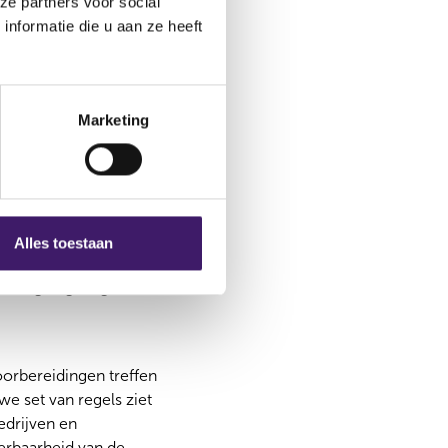
ze partners voor social
nformatie die u aan ze heeft
dat een instelling kan
iet altijd deel uit
Marketing
roep en besteedt
n van intra-groep
Alles toestaan
ent bij uitbesteding
tedingsregelingen.
oorbereidingen treffen
we set van regels ziet
edrijven en
weerbaarheid van de