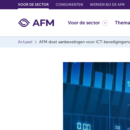
G
VOOR DE SECTOR
CONSUMENTEN
WERKEN BIJ DE AFM
o
t
Voor de sector
Thema
o
c
o
Actueel
AFM doet aanbevelingen voor ICT-beveiligingsma
n
t
e
n
t