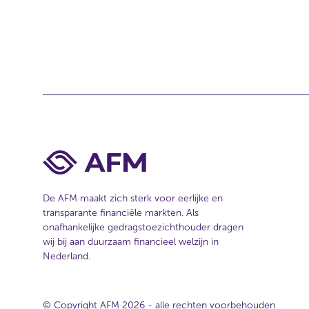
a
c
t
b
i
j
d
i
t
De AFM maakt zich sterk voor eerlijke en
a
transparante financiële markten. Als
r
onafhankelijke gedragstoezichthouder dragen
wij bij aan duurzaam financieel welzijn in
t
Nederland.
i
k
e
© Copyright AFM 2026 - alle rechten voorbehouden