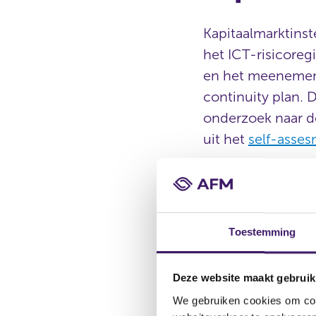
Kapitaalmarktins
het ICT-risicoreg
en het meenemen v
continuity plan.
onderzoek naar d
uit het
self-asses
Het verdiepende onderz
beveiligingsmaatrege
op de geselecteerde m
voornaamste aanbeveli
Toestemming
•
Stel een uitgebreid I
Deze website maakt gebruik
Een ICT-risicoregister
en restrisico’s, en de
We gebruiken cookies om cont
zijn onderzocht versch