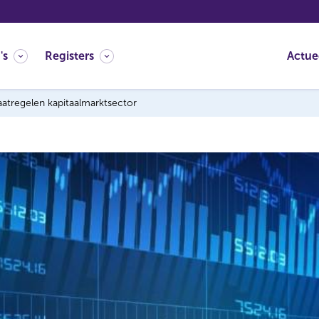
's
Registers
Actue
atregelen kapitaalmarktsector