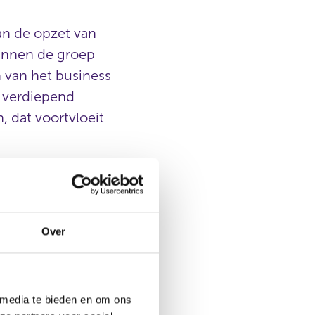
an de opzet van
binnen de groep
 van het business
n verdiepend
 dat voortvloeit
bset van de
rtkomingen laat zien
ren. De drie
gsmaatregelen zijn:
Over
ief inherente risico’s
de risicoregisters die
 media te bieden en om ons
doende gemitigeerd