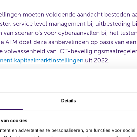
tellingen moeten voldoende aandacht besteden a
ister, service level management bij uitbesteding 
an scenario’s voor cyberaanvallen bij het testen
 De AFM doet deze aanbevelingen op basis van ee
e volwassenheid van ICT-beveiligingsmaatregelen,
ment kapitaalmarktinstellingen
uit 2022.
oek is uitgevoerd bij een selectie van instellingen op een su
len. Hoewel het
verdiepende onderzoek
geen significante teko
aatregelen, komen er wel enkele punten van aandacht naar vo
ngen met betrekking tot het verbeteren van de ICT-beveiligin
Details
CT-risicoregister op
 van cookies
 bevat een overzicht van alle uitgevoerde risico-analyses, inclus
 daaraan gekoppelde verbeterplannen. De opzet en diepgang van 
ent en advertenties te personaliseren, om functies voor social
illen. Hierdoor is het lastig om te bepalen of alle risico’s vol