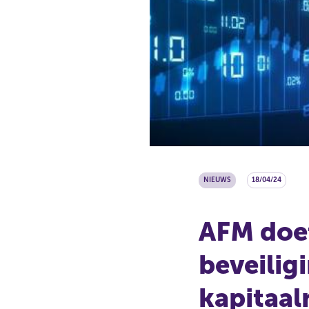
NIEUWS
18/04/24
AFM doet
beveilig
kapitaal