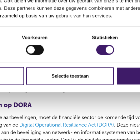
. Ook delen we informatie over uw gebruik van onze site met on
 binnen de risicotolerantie van een instelling passen.
e. Deze partners kunnen deze gegevens combineren met andere i
erzameld op basis van uw gebruik van hun services.
 cyberaanvallen mee in bedrijfscontinuïteitstesten
nval-scenario’s is een belangrijke aanpak om ervoor te zorgen 
anvallen, zoals een ransomware-aanval. Deze scenario’s maken n
Voorkeuren
Statistieken
teitstesten.
ce level management in bij uitbesteding binnen de groep
lecteerde instellingen maakt deel uit van een internationale g
n hun ICT-diensten binnen deze groep uit. Ook voor het afneme
Selectie toestaan
 level management ingericht te zijn. Het service level managem
n bepaalde gevallen minder geformaliseerd dan externe uitbes
n op DORA
de aanbevelingen, moet de financiële sector de komende tijd v
ng van de
Digital Operational Resilliance Act (DORA)
. Deze nieu
 aan de beveiliging van netwerk- en informatiesystemen van b
 zijn in de financiële sector. Doel is de digitale operationele 