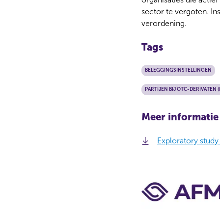
e
sector te vergoten. In
c
verordening.
t
i
Tags
e
BELEGGINGSINSTELLINGEN
PARTIJEN BIJ OTC-DERIVATEN (
Meer informatie
Exploratory study
C
o
n
t