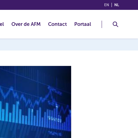
(ENGLISH)
(NEDERLA
EN
NL
el
Over de AFM
Contact
Portaal