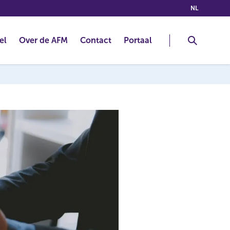
(NEDERLA
NL
el
Over de AFM
Contact
Portaal