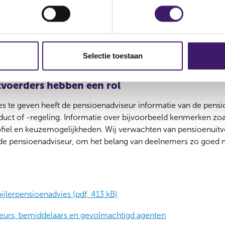
s bij advisering tijdens de transitie
ijlage die specifiek ingaat op de transitie. Hierin staan advies
ruik van de mogelijkheid van eerbiedigende werking, compensa
egelgeving. Hierdoor kan advisering tijdens de transitieperiod
Selectie toestaan
rvalt deze bijlage weer.
voerders hebben een rol
s te geven heeft de pensioenadviseur informatie van de pens
duct of -regeling. Informatie over bijvoorbeeld kenmerken zoa
ofiel en keuzemogelijkheden. Wij verwachten van pensioenuitv
de pensioenadviseur, om het belang van deelnemers zo goed m
jlerpensioenadvies (pdf, 413 kB)
seurs, bemiddelaars en gevolmachtigd agenten