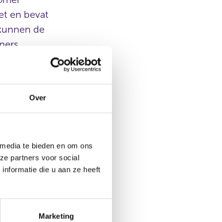
et en bevat
 kunnen de
ners.
rmatie voorzien.
staat te stellen
Over
an 2018. In de nu
g en duidelijkheid
at thema’s als
n duurzaamheid.
 media te bieden en om ons
ze partners voor social
nformatie die u aan ze heeft
wordt ondergebracht bij
t ook een aantal
Marketing