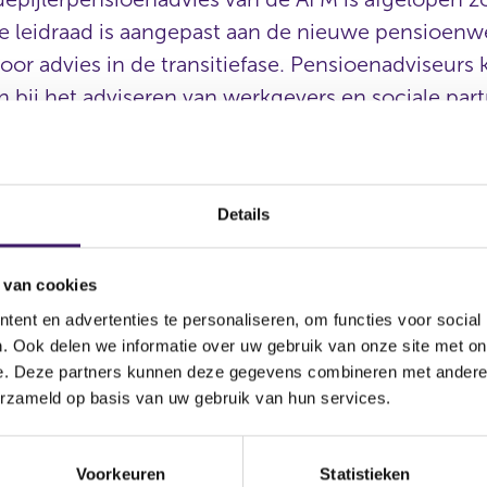
De leidraad is aangepast aan de nieuwe pensioenw
or advies in de transitiefase. Pensioenadviseurs
n bij het adviseren van werkgevers en sociale part
rs moeten de adviseur hiertoe van de juiste info
pensioenadviseur om goede adviezen te geven en werkgevers in 
Details
men over een pensioenregeling. De vorige leidraad dateerde v
 is de nieuwe pensioenwet verwerkt. De leidraad geeft invullin
artikel 4:23 van de Wet op het financieel toezicht (Wft) en bev
 van cookies
llectieve waardeoverdracht, pensioen met beperkte opbouw e
ent en advertenties te personaliseren, om functies voor social
. Ook delen we informatie over uw gebruik van onze site met on
bij verzekeraars en ppi’s
e. Deze partners kunnen deze gegevens combineren met andere i
l in op de advisering van werkgevers over pensioen dat is of 
erzameld op basis van uw gebruik van hun services.
ar of een premiepensioeninstelling (ppi). Maar de leidraad ken
ering bij aansluiting bij een pensioenfonds.
Voorkeuren
Statistieken