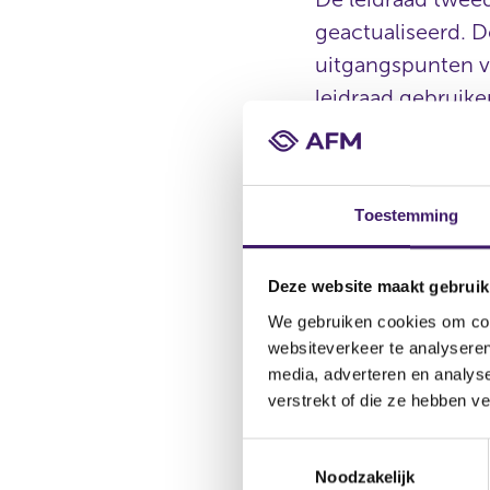
geactualiseerd. 
uitgangspunten vo
leidraad gebruike
Pensioenuitvoerde
De leidraad helpt de 
Toestemming
goede besluiten te ne
geactualiseerde versie
over de adviesnorm in 
Deze website maakt gebruik
keuzebegeleiding, co
We gebruiken cookies om cont
websiteverkeer te analyseren
Vooral pensioen 
media, adverteren en analys
De leidraad gaat voora
verstrekt of die ze hebben v
een pensioenverzekera
onderwerpen over advis
T
Noodzakelijk
o