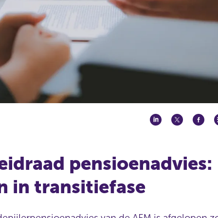
eidraad pensioenadvies:
 in transitiefase
depijlerpensioenadvies van de AFM is afgelopen 