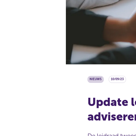
NIEUWS
10/09/23
Update l
adviseren
De leidraad twee