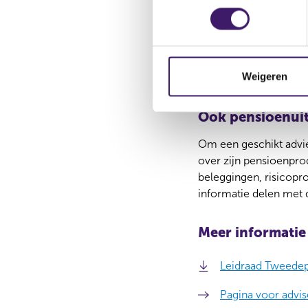
Specifieke thema’
e
s
De leidraad heeft een b
t
niet invaren, het geb
e
veranderende fiscale r
m
Weigeren
de transitieperiode ve
m
i
Ook pensioenuit
n
g
Om een geschikt advie
s
over zijn pensioenpro
s
beleggingen, risicopr
e
informatie delen met 
l
e
Meer informatie
c
t
Leidraad Tweedepi
i
e
Pagina voor advi