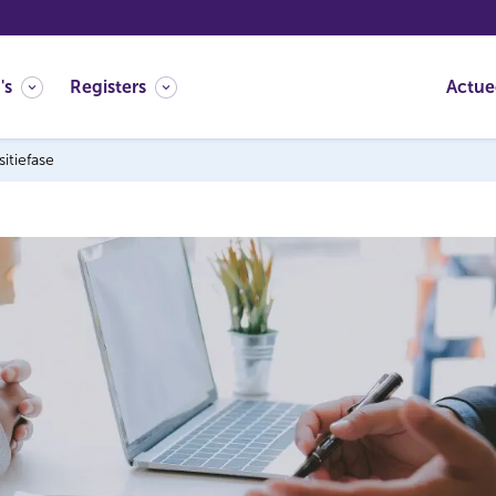
's
Registers
Actue
itiefase