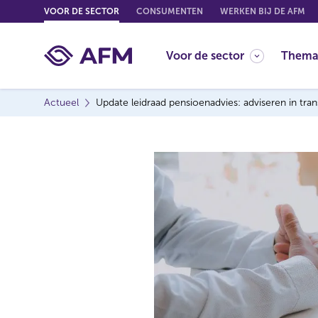
G
VOOR DE SECTOR
CONSUMENTEN
WERKEN BIJ DE AFM
o
t
Voor de sector
Thema
o
c
o
Actueel
Update leidraad pensioenadvies: adviseren in trans
n
t
e
n
t