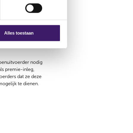
thema’s zoals wel of
tievraagstukken en de
e complexer zijn. Na
Alles toestaan
ioenuitvoerder nodig
ls premie-inleg,
oerders dat ze deze
ogelijk te dienen.