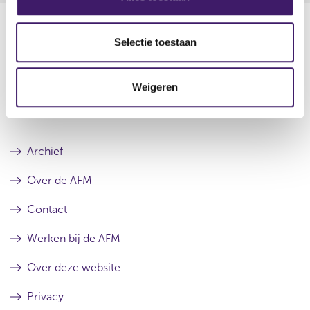
e
l
e
Selectie toestaan
c
Datum laatste update: 10 augustus 2026
t
Weigeren
i
e
Archief
Over de AFM
Contact
Werken bij de AFM
Over deze website
Privacy