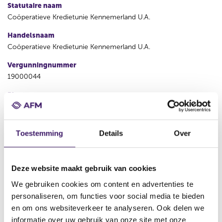
Statutaire naam
Coöperatieve Kredietunie Kennemerland U.A.
Handelsnaam
Coöperatieve Kredietunie Kennemerland U.A.
Vergunningnummer
19000044
Plaats
GEMEENTE HAARLEM
Land
Toestemming
Details
Over
Nederland
KvK
63600889
Deze website maakt gebruik van cookies
We gebruiken cookies om content en advertenties te
personaliseren, om functies voor social media te bieden
V
V
o
o
en om ons websiteverkeer te analyseren. Ook delen we
r
l
informatie over uw gebruik van onze site met onze