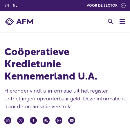
(ENGLISH)
(NEDERLANDS (NEDERLAND))
EN
NL
VOOR DE SECTOR
G
o
t
o
c
Coöperatieve
o
n
Kredietunie
t
e
Kennemerland U.A.
n
t
Hieronder vindt u informatie uit het register
ontheffingen opvorderbaar geld. Deze informatie is
door de organisatie verstrekt.