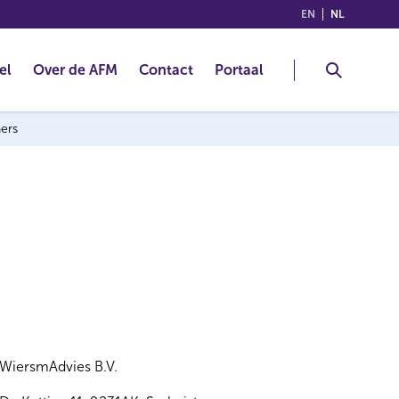
(ENGLISH)
(NEDERLA
EN
NL
el
Over de AFM
Contact
Portaal
ners
WiersmAdvies B.V.