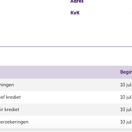
Adres
KvK
Begi
eningen
10 ju
f krediet
10 ju
r krediet
10 ju
erzekeringen
10 ju