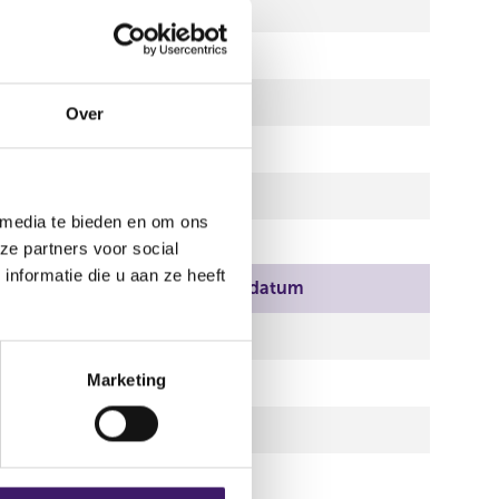
l 2020
l 2020
l 2020
Over
l 2020
l 2020
 media te bieden en om ons
ze partners voor social
nformatie die u aan ze heeft
ndatum
Einddatum
l 2020
Marketing
l 2020
l 2020
l 2020