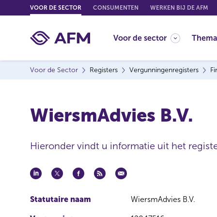
G
VOOR DE SECTOR
CONSUMENTEN
WERKEN BIJ DE AFM
o
t
Voor de sector
Thema
o
c
o
Voor de Sector
Registers
Vergunningenregisters
Fi
n
t
e
WiersmAdvies B.V.
n
t
Hieronder vindt u informatie uit het registe
Statutaire naam
WiersmAdvies B.V.