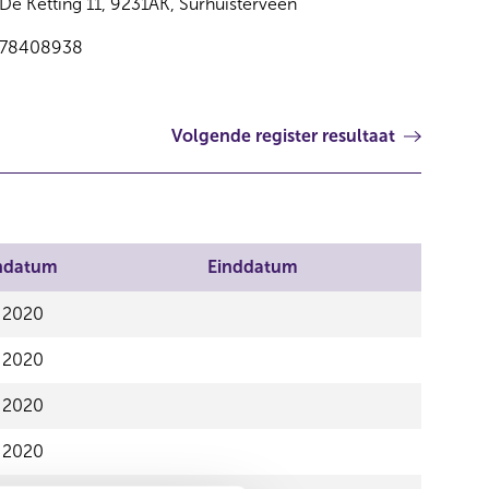
De Ketting 11, 9231AK, Surhuisterveen
78408938
Volgende register resultaat
ndatum
Einddatum
l 2020
l 2020
l 2020
l 2020