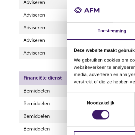
Adviseren
Schadeverz
Adviseren
Schadeverz
Adviseren
Spaarreke
Toestemming
Adviseren
Vermogen
Deze website maakt gebruik
Adviseren
Zorgverze
We gebruiken cookies om cont
websiteverkeer te analyseren
media, adverteren en analys
Financiële dienst
Product
verstrekt of die ze hebben v
Bemiddelen
Betaalrek
T
Noodzakelijk
o
Bemiddelen
Consumptie
e
Bemiddelen
Hypothecai
s
t
Bemiddelen
Inkomensv
e