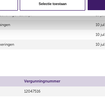
Selectie toestaan
ekeringen particulier
10 ju
ekeringen zakelijk
10 ju
ningen
10 ju
10 ju
keringen
10 ju
Vergunningnummer
12047516