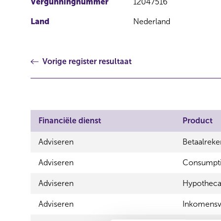
Vergunningnummer
12047516
Land
Nederland
Vorige register resultaat
Financiële dienst
Product
Adviseren
Betaalrek
Adviseren
Consumptie
Adviseren
Hypothecai
Adviseren
Inkomensv