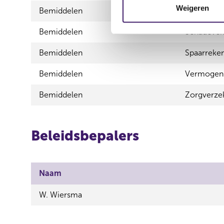
m
Weigeren
Bemiddelen
Schadeverz
m
i
Bemiddelen
Schadeverz
n
Bemiddelen
Spaarreke
g
s
Bemiddelen
Vermogen
s
e
Bemiddelen
Zorgverze
l
e
c
Beleidsbepalers
t
i
e
Naam
W. Wiersma