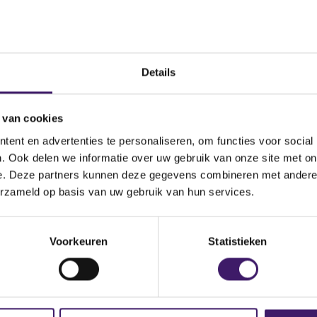
ekeringen particulier
10 ju
ekeringen zakelijk
10 ju
ningen
10 ju
Details
10 ju
 van cookies
keringen
10 ju
ent en advertenties te personaliseren, om functies voor social
. Ook delen we informatie over uw gebruik van onze site met on
e. Deze partners kunnen deze gegevens combineren met andere i
Begi
erzameld op basis van uw gebruik van hun services.
eningen
10 ju
Voorkeuren
Statistieken
f krediet
10 ju
r krediet
10 ju
erzekeringen
10 ju