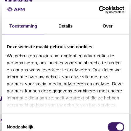
Handelsnaam
Wieringerwaard VvE Beheer B.V.
Adres
Druten
Toestemming
Details
Over
Land
Nederland
Deze website maakt gebruik van cookies
KvK
We gebruiken cookies om content en advertenties te
67080634
personaliseren, om functies voor social media te bieden
en om ons websiteverkeer te analyseren. Ook delen we
informatie over uw gebruik van onze site met onze
V
V
o
o
partners voor social media, adverteren en analyse. Deze
r
l
partners kunnen deze gegevens combineren met andere
i
g
Aangesloten instellingen via
informatie die u aan ze heeft verstrekt of die ze hebben
g
e
verzameld op basis van uw gebruik van hun services.
e
n
r
d
e
e
T
Statutaire naam
BORGG Verzekeringen B.V.
g
r
Noodzakelijk
o
BORGG Verzekeringen,BORGG
i
e