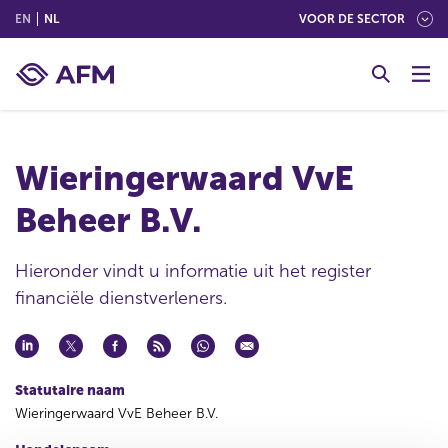
(ENGLISH)
(NEDERLANDS (NEDERLAND))
EN
NL
VOOR DE SECTOR
G
o
t
o
c
Wieringerwaard VvE
o
n
Beheer B.V.
t
e
n
Hieronder vindt u informatie uit het register
t
financiële dienstverleners.
Statutaire naam
Wieringerwaard VvE Beheer B.V.