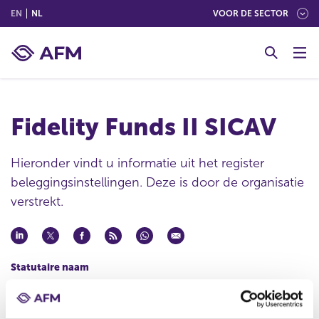
(ENGLISH)
(NEDERLANDS (NEDERLAND))
EN
NL
VOOR DE SECTOR
G
o
t
o
c
Fidelity Funds II SICAV
o
n
t
Hieronder vindt u informatie uit het register
e
beleggingsinstellingen. Deze is door de organisatie
n
verstrekt.
t
Statutaire naam
Fidelity Funds II SICAV
Handelsnaam