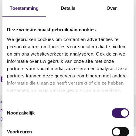
Fidelity Funds II SICAV
Toestemming
Details
Over
Plaats
LUXEMBURG
Deze website maakt gebruik van cookies
Land
We gebruiken cookies om content en advertenties te
Luxemburg
personaliseren, om functies voor social media te bieden
en om ons websiteverkeer te analyseren. Ook delen we
V
V
informatie over uw gebruik van onze site met onze
o
o
partners voor social media, adverteren en analyse. Deze
r
l
partners kunnen deze gegevens combineren met andere
i
g
Europees paspoort (inkomend)
g
e
informatie die u aan ze heeft verstrekt of die ze hebben
e
n
verzameld op basis van uw gebruik van hun services.
r
d
e
e
Financiele dienst
EER-ICBE
g
r
T
Product
Financieel instrument
i
e
Noodzakelijk
o
s
g
Begindatum
07 apr 2006
e
t
i
s
e
s
Voorkeuren
t