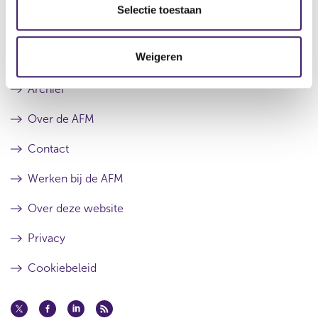
e
Selectie toestaan
c
t
Weigeren
i
e
Archief
Over de AFM
Contact
Werken bij de AFM
Over deze website
Privacy
Cookiebeleid