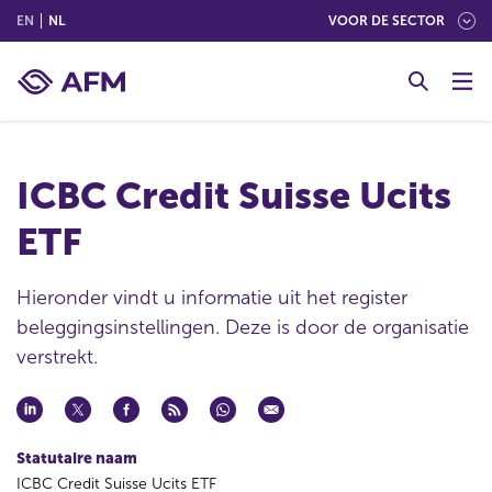
(ENGLISH)
(NEDERLANDS (NEDERLAND))
EN
NL
VOOR DE SECTOR
G
o
t
o
c
ICBC Credit Suisse Ucits
o
n
ETF
t
e
n
Hieronder vindt u informatie uit het register
t
beleggingsinstellingen. Deze is door de organisatie
verstrekt.
Statutaire naam
ICBC Credit Suisse Ucits ETF