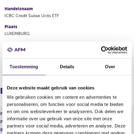
Handelsnaam
ICBC Credit Suisse Ucits ETF
Plaats
LUXEMBURG
Land
Luxemburg
Toestemming
Details
Over
V
V
o
o
r
l
Deze website maakt gebruik van cookies
i
g
Europees paspoort (inkomend)
g
e
We gebruiken cookies om content en advertenties te
e
n
personaliseren, om functies voor social media te bieden
r
d
en om ons websiteverkeer te analyseren. Ook delen we
e
e
Financiele dienst
EER-ICBE
g
r
informatie over uw gebruik van onze site met onze
Product
Financieel instrument
i
e
partners voor social media, adverteren en analyse. Deze
s
g
Begindatum
06 sep 2016
partners kunnen deze gegevens combineren met andere