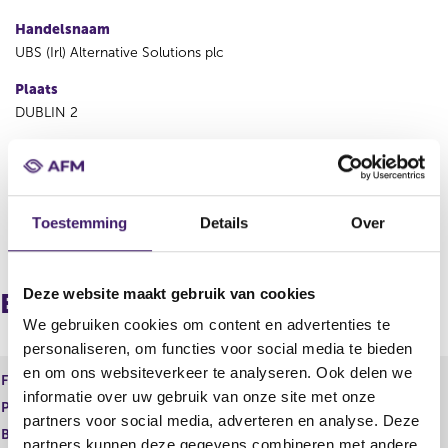
Handelsnaam
UBS (Irl) Alternative Solutions plc
Plaats
DUBLIN 2
Land
Ierland
Toestemming
Details
Over
V
V
o
o
r
l
Deze website maakt gebruik van cookies
i
g
Europees paspoort (inkomend)
g
e
We gebruiken cookies om content en advertenties te
e
n
personaliseren, om functies voor social media te bieden
r
d
en om ons websiteverkeer te analyseren. Ook delen we
e
e
Financiele dienst
EER-ICBE
g
r
informatie over uw gebruik van onze site met onze
Product
Financieel instrument
i
e
partners voor social media, adverteren en analyse. Deze
s
g
Begindatum
22 dec 2014
partners kunnen deze gegevens combineren met andere