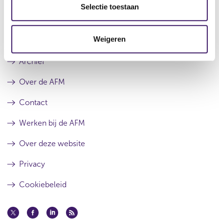
e
Selectie toestaan
c
t
Weigeren
i
e
Archief
Over de AFM
Contact
Werken bij de AFM
Over deze website
Privacy
Cookiebeleid