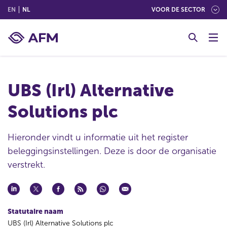
(ENGLISH)
(NEDERLANDS (NEDERLAND))
EN
NL
VOOR DE SECTOR
G
o
t
o
c
UBS (Irl) Alternative
o
n
Solutions plc
t
e
n
Hieronder vindt u informatie uit het register
t
beleggingsinstellingen. Deze is door de organisatie
verstrekt.
Statutaire naam
UBS (Irl) Alternative Solutions plc