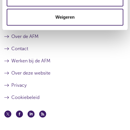
c
t
Weigeren
i
Archief
e
Over de AFM
Contact
Werken bij de AFM
Over deze website
Privacy
Cookiebeleid