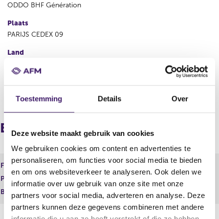
ODDO BHF Génération
Plaats
PARIJS CEDEX 09
Land
Frankrijk
V
V
Toestemming
Details
Over
o
o
r
l
i
g
Europees paspoort (inkomend)
g
e
Deze website maakt gebruik van cookies
e
n
We gebruiken cookies om content en advertenties te
r
d
personaliseren, om functies voor social media te bieden
e
e
Financiele dienst
EER-ICBE
g
r
en om ons websiteverkeer te analyseren. Ook delen we
Product
Financieel instrument
i
e
informatie over uw gebruik van onze site met onze
s
g
Begindatum
10 jul 2009
partners voor social media, adverteren en analyse. Deze
t
i
partners kunnen deze gegevens combineren met andere
e
s
informatie die u aan ze heeft verstrekt of die ze hebben