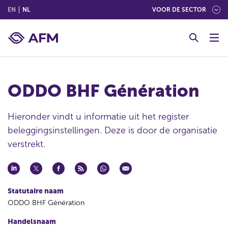
(ENGLISH)
(NEDERLANDS (NEDERLAND))
EN
NL
VOOR DE SECTOR
G
o
t
o
c
ODDO BHF Génération
o
n
t
Hieronder vindt u informatie uit het register
e
beleggingsinstellingen. Deze is door de organisatie
n
verstrekt.
t
Statutaire naam
ODDO BHF Génération
Handelsnaam