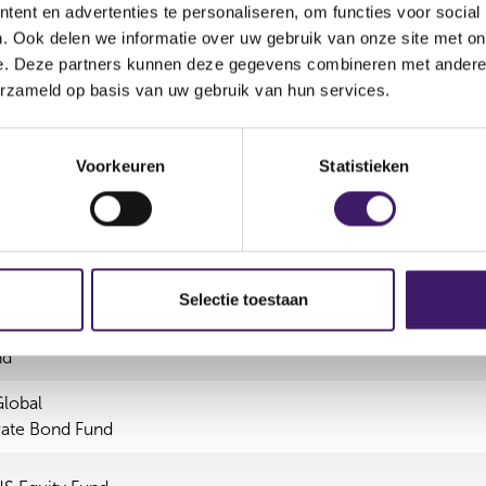
Karakterstructuur
Product
Reg
ent en advertenties te personaliseren, om functies voor social
. Ook delen we informatie over uw gebruik van onze site met on
e. Deze partners kunnen deze gegevens combineren met andere i
Financieel
Open End
ICB
erzameld op basis van uw gebruik van hun services.
instrument
Voorkeuren
Statistieken
ontinental
Emerging
Selectie toestaan
lobal High
nd
lobal
ate Bond Fund