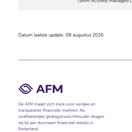
QMM Actively Managed U
l
e
c
t
i
Datum laatste update: 08 augustus 2026
e
De AFM maakt zich sterk voor eerlijke en
transparante financiële markten. Als
onafhankelijke gedragstoezichthouder dragen
wij bij aan duurzaam financieel welzijn in
Nederland.