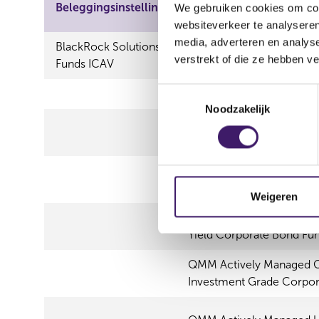
Beleggingsinstelling
Soort
We gebruiken cookies om cont
websiteverkeer te analyseren
media, adverteren en analys
BlackRock Solutions
Beleggingsmaatschappij
verstrekt of die ze hebben v
Funds ICAV
T
Subfondsen
Noodzakelijk
o
QMM Actively Managed C
e
European Equity Fund
s
t
QMM Actively Managed 
e
Markets Equity Fund
m
Weigeren
m
QMM Actively Managed G
i
Yield Corporate Bond Fu
n
g
QMM Actively Managed G
s
Investment Grade Corpor
s
e