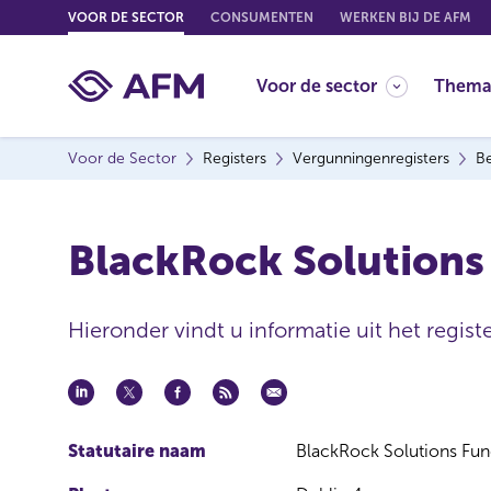
G
VOOR DE SECTOR
CONSUMENTEN
WERKEN BIJ DE AFM
o
t
Voor de sector
Thema
o
c
o
Voor de Sector
Registers
Vergunningenregisters
Be
n
t
e
BlackRock Solutions
n
t
Hieronder vindt u informatie uit het regist
Statutaire naam
BlackRock Solutions Fu