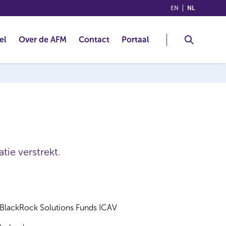
(ENGLISH)
(NEDERLA
EN
NL
el
Over de AFM
Contact
Portaal
tie verstrekt.
BlackRock Solutions Funds ICAV