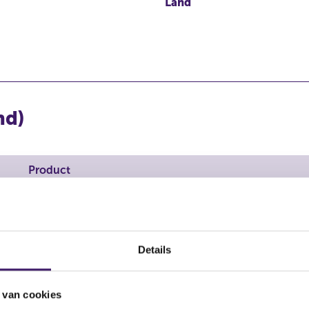
Land
nd)
Product
Financieel instrument
Details
 van cookies