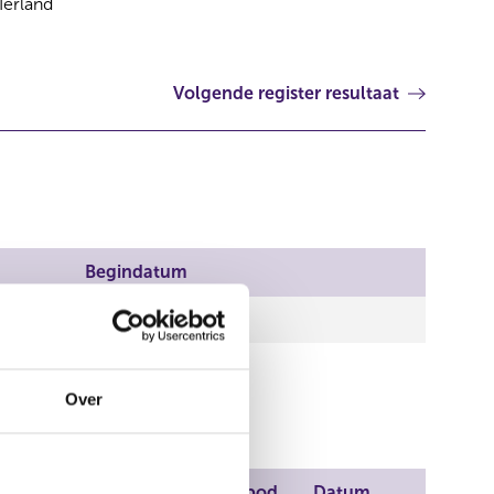
Ierland
Volgende register resultaat
Begindatum
04 apr 2024
Over
Aanbod
Aanbod
Datum