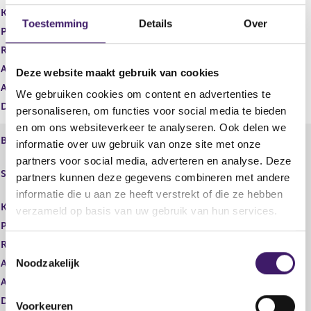
Karakterstructuur
Toestemming
Details
Over
Product
Regime
Aanbod Professionals
Deze website maakt gebruik van cookies
Aanbod Retail
We gebruiken cookies om content en advertenties te
Datum inschrijving
02 apr 2008
personaliseren, om functies voor social media te bieden
en om ons websiteverkeer te analyseren. Ook delen we
Beleggingsinstelling
informatie over uw gebruik van onze site met onze
GLG Investments VII plc - GLG
partners voor social media, adverteren en analyse. Deze
Soort
European Equity (Institutional)
partners kunnen deze gegevens combineren met andere
Fund
informatie die u aan ze heeft verstrekt of die ze hebben
Karakterstructuur
verzameld op basis van uw gebruik van hun services.
Product
Regime
T
Noodzakelijk
Aanbod Professionals
o
e
Aanbod Retail
s
Datum inschrijving
02 apr 2008
Voorkeuren