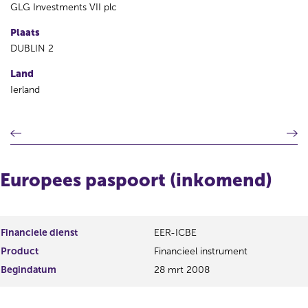
GLG Investments VII plc
Plaats
DUBLIN 2
Land
Ierland
V
V
o
o
r
l
i
g
Europees paspoort (inkomend)
g
e
e
n
r
d
e
e
Financiele dienst
EER-ICBE
g
r
Product
Financieel instrument
i
e
s
g
Begindatum
28 mrt 2008
t
i
e
s