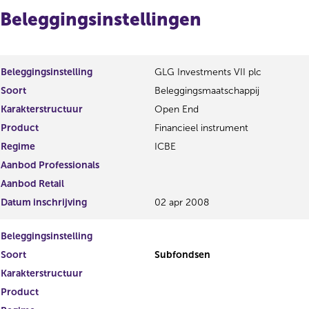
r
t
Beleggingsinstellingen
r
e
e
r
s
r
u
e
l
s
Beleggingsinstelling
GLG Investments VII plc
t
u
Soort
Beleggingsmaatschappij
a
l
Karakterstructuur
Open End
a
t
t
a
Product
Financieel instrument
a
Regime
ICBE
t
Aanbod Professionals
Aanbod Retail
Datum inschrijving
02 apr 2008
Beleggingsinstelling
Soort
Subfondsen
Karakterstructuur
Product