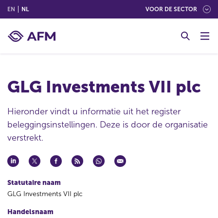
(ENGLISH)
(NEDERLANDS (NEDERLAND))
EN
NL
VOOR DE SECTOR
G
o
t
o
c
GLG Investments VII plc
o
n
t
Hieronder vindt u informatie uit het register
e
beleggingsinstellingen. Deze is door de organisatie
n
verstrekt.
t
Statutaire naam
GLG Investments VII plc
Handelsnaam