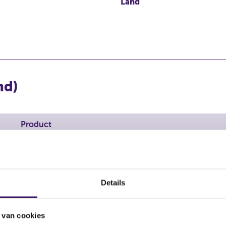
Land
nd)
Product
Financieel instrument
Details
 van cookies