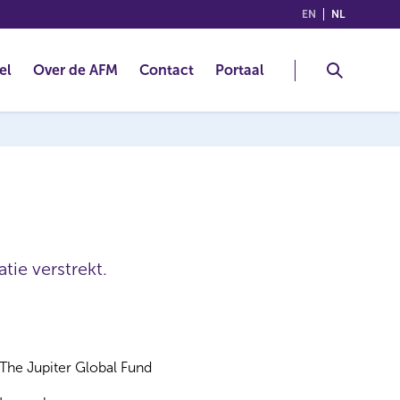
(ENGLISH)
(NEDERLA
EN
NL
el
Over de AFM
Contact
Portaal
tie verstrekt.
The Jupiter Global Fund