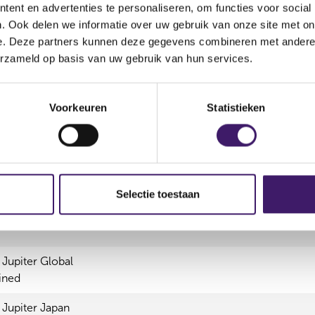
Karakterstructuur
Product
Reg
ent en advertenties te personaliseren, om functies voor social
. Ook delen we informatie over uw gebruik van onze site met on
e. Deze partners kunnen deze gegevens combineren met andere i
Financieel
Open End
ICB
erzameld op basis van uw gebruik van hun services.
instrument
Voorkeuren
Statistieken
 Jupiter
 Jupiter
Selectie toestaan
 Jupiter
 Jupiter Global
ined
 Jupiter Japan