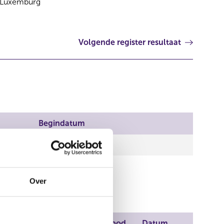
Luxemburg
Volgende register resultaat
Begindatum
19 nov 2009
Over
Aanbod
Aanbod
Datum