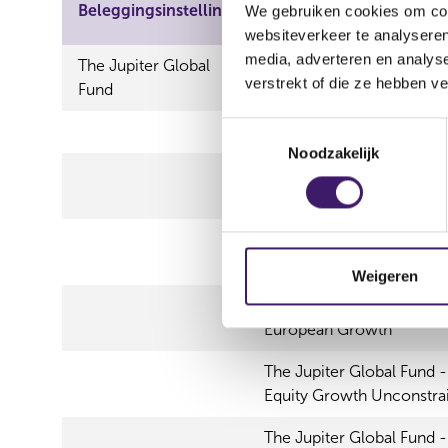
Beleggingsinstelling
Soort
We gebruiken cookies om cont
websiteverkeer te analyseren
media, adverteren en analys
The Jupiter Global
Beleggingsmaatschappij
verstrekt of die ze hebben v
Fund
T
Subfondsen
Noodzakelijk
o
The Jupiter Global Fund -
e
Dynamic Bond
s
t
The Jupiter Global Fund -
e
Dynamic Bond ESG
m
Weigeren
m
The Jupiter Global Fund -
i
European Growth
n
g
The Jupiter Global Fund -
s
Equity Growth Unconstra
s
The Jupiter Global Fund -
e