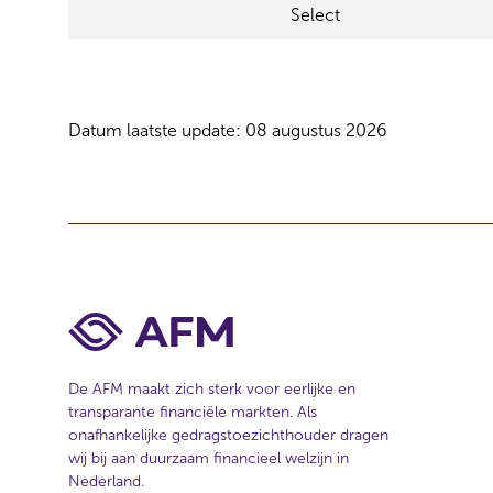
Select
l
e
c
t
i
Datum laatste update: 08 augustus 2026
e
De AFM maakt zich sterk voor eerlijke en
transparante financiële markten. Als
onafhankelijke gedragstoezichthouder dragen
wij bij aan duurzaam financieel welzijn in
Nederland.