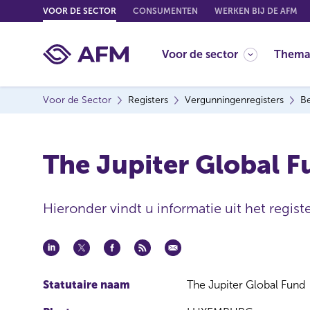
G
VOOR DE SECTOR
CONSUMENTEN
WERKEN BIJ DE AFM
o
t
Voor de sector
Thema
o
c
o
Voor de Sector
Registers
Vergunningenregisters
Be
n
t
e
The Jupiter Global 
n
t
Hieronder vindt u informatie uit het regist
Statutaire naam
The Jupiter Global Fund