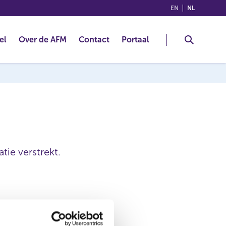
(ENGLISH)
(NEDERLA
EN
NL
el
Over de AFM
Contact
Portaal
tie verstrekt.
Acatis Investment KVG mbh