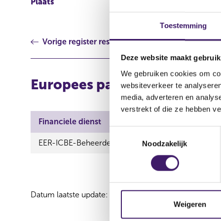
Plaats
Frankfurt am Main
Toestemming
Vorige register resultaat
Deze website maakt gebruik
We gebruiken cookies om cont
Europees paspoort (inkome
websiteverkeer te analyseren
media, adverteren en analys
verstrekt of die ze hebben v
Financiele dienst
T
EER-ICBE-Beheerder
Noodzakelijk
o
e
s
t
e
Datum laatste update: 07 augustus 2026
m
Weigeren
m