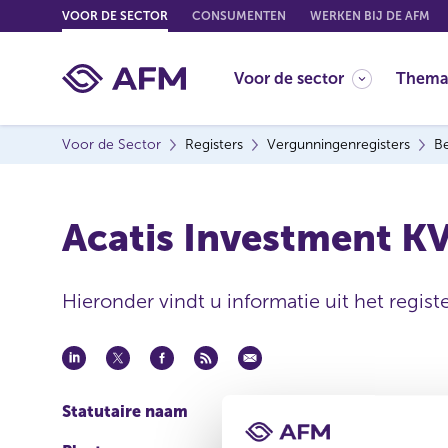
G
VOOR DE SECTOR
CONSUMENTEN
WERKEN BIJ DE AFM
o
t
Voor de sector
Thema
o
c
o
Voor de Sector
Registers
Vergunningenregisters
Be
n
t
e
Acatis Investment 
n
t
Hieronder vindt u informatie uit het regist
Statutaire naam
Acatis Investment KVG 