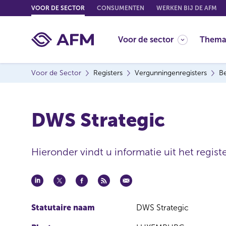
G
VOOR DE SECTOR
CONSUMENTEN
WERKEN BIJ DE AFM
o
t
Voor de sector
Thema
o
c
o
Voor de Sector
Registers
Vergunningenregisters
Be
n
t
e
DWS Strategic
n
t
Hieronder vindt u informatie uit het regist
Statutaire naam
DWS Strategic