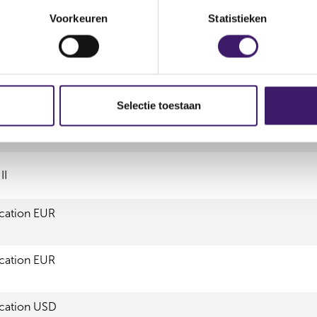
A (EUR)
Voorkeuren
Statistieken
 (EUR) Plus
R)
Selectie toestaan
II
ocation EUR
ocation EUR
ocation USD