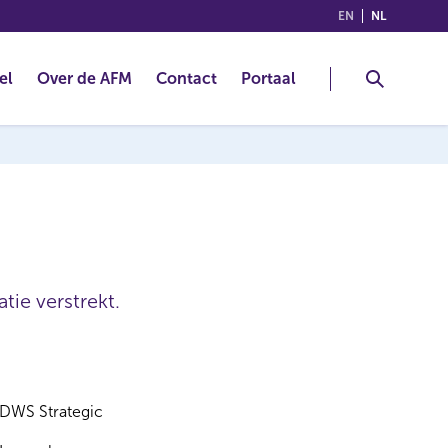
(ENGLISH)
(NEDERLA
EN
NL
el
Over de AFM
Contact
Portaal
tie verstrekt.
DWS Strategic