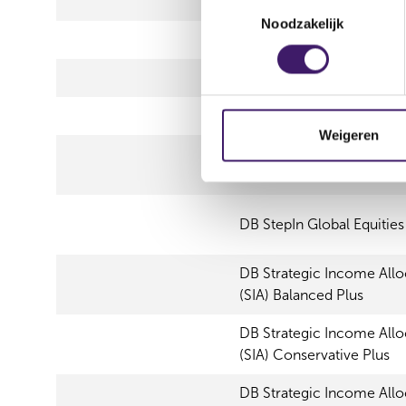
DB ESG Conservative SA
T
Noodzakelijk
o
DB ESG Conservative SAA
e
s
DB ESG Growth SAA (EU
t
e
DB Growth SAA (USD)
m
Weigeren
m
DB StepIn Global Equities
i
n
g
DB StepIn Global Equities 
s
s
DB Strategic Income All
e
(SIA) Balanced Plus
l
e
DB Strategic Income All
c
(SIA) Conservative Plus
t
DB Strategic Income All
i