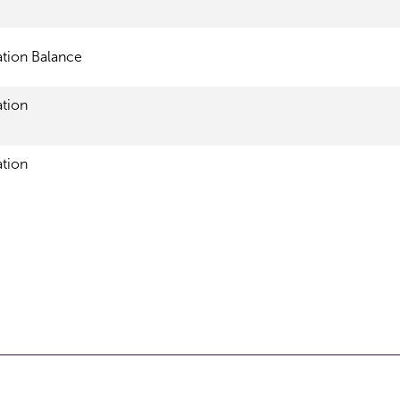
tion Balance
ation
ation