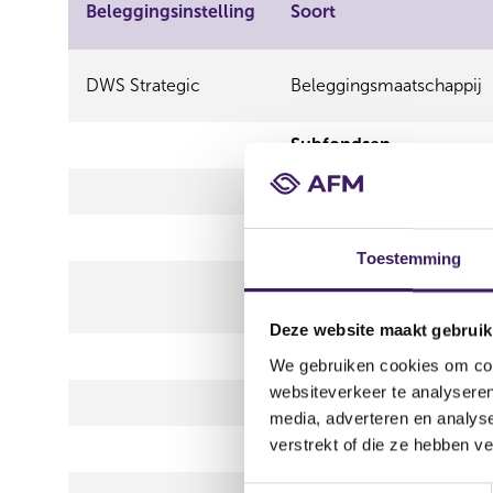
Beleggingsinstelling
Soort
DWS Strategic
Beleggingsmaatschappij
Subfondsen
DB Balanced SAA (USD)
DB Balanced SAA (USD) P
Toestemming
DB Conservative SAA (U
Deze website maakt gebruik
DB Conservative SAA (US
We gebruiken cookies om cont
websiteverkeer te analyseren
DB ESG Balanced SAA (E
media, adverteren en analys
verstrekt of die ze hebben v
DB ESG Balanced SAA (EU