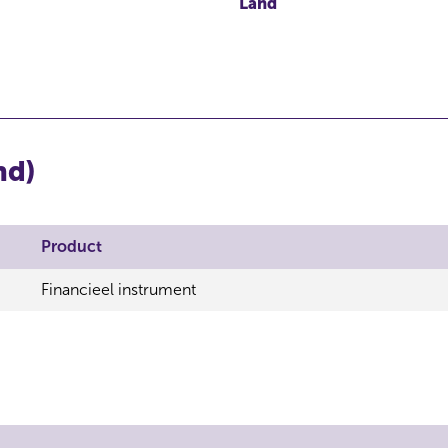
Land
nd)
Product
Financieel instrument