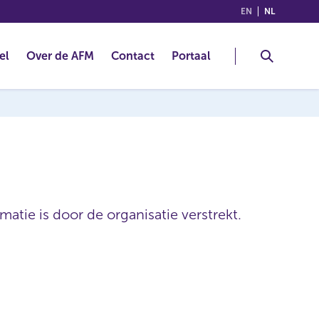
(ENGLISH)
(NEDERLA
EN
NL
el
Over de AFM
Contact
Portaal
atie is door de organisatie verstrekt.