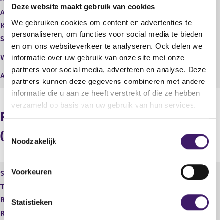
t
i
Deze website maakt gebruik van cookies
Aantal stemmen
e
1.371.665,00
s
We gebruiken cookies om content en advertenties te
r
t
Kapitaalbelang
Reëel
r
e
personaliseren, om functies voor social media te bieden
Stemrecht
Reëel
e
r
en om ons websiteverkeer te analyseren. Ook delen we
s
r
Middellijk
Wijze van beschikken
informatie over uw gebruik van onze site met onze
u
e
(Dia Holding b.v.,Sintentis b.v.)
partners voor social media, adverteren en analyse. Deze
l
s
Afwikkeling
partners kunnen deze gegevens combineren met andere
t
u
a
l
informatie die u aan ze heeft verstrekt of die ze hebben
a
t
verzameld op basis van uw gebruik van hun services.
t
a
Procentuele verdeling
a
t
T
(longpositie)
Noodzakelijk
o
e
s
Voorkeuren
Soort aandeel
Kapitaalbelang
t
Totale deelneming
4,53 %
e
Rechtstreeks reëel
0,00 %
m
Statistieken
Rechtstreeks potentieel
0,00 %
m