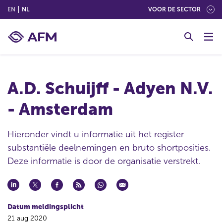
(ENGLISH)
(NEDERLANDS (NEDERLAND))
EN
NL
VOOR DE SECTOR
G
o
t
o
c
A.D. Schuijff - Adyen N.V.
o
n
- Amsterdam
t
e
n
Hieronder vindt u informatie uit het register
t
substantiële deelnemingen en bruto shortposities.
Deze informatie is door de organisatie verstrekt.
Datum meldingsplicht
21 aug 2020