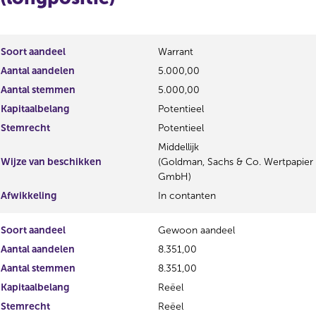
r
d
e
e
g
r
i
e
Soort aandeel
Warrant
s
g
Aantal aandelen
5.000,00
t
i
Aantal stemmen
e
5.000,00
s
r
t
Kapitaalbelang
Potentieel
r
e
Stemrecht
Potentieel
e
r
s
r
Middellijk
u
e
Wijze van beschikken
(Goldman, Sachs & Co. Wertpapier
l
s
GmbH)
t
u
Afwikkeling
In contanten
a
l
a
t
Soort aandeel
Gewoon aandeel
t
a
a
Aantal aandelen
8.351,00
t
Aantal stemmen
8.351,00
Kapitaalbelang
Reëel
Stemrecht
Reëel