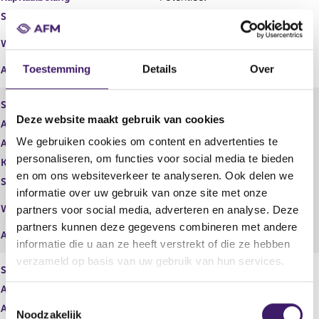
Stemrecht
Potentieel
Middellijk
Wijze van beschikken
(Goldman Sachs & Co. LLC)
Toestemming
Details
Over
Afwikkeling
In contanten
Soort aandeel
Swap
Deze website maakt gebruik van cookies
Aantal aandelen
5.000,00
We gebruiken cookies om content en advertenties te
Aantal stemmen
5.000,00
personaliseren, om functies voor social media te bieden
Kapitaalbelang
Potentieel
en om ons websiteverkeer te analyseren. Ook delen we
Stemrecht
Potentieel
informatie over uw gebruik van onze site met onze
Middellijk
Wijze van beschikken
partners voor social media, adverteren en analyse. Deze
(Goldman Sachs International)
partners kunnen deze gegevens combineren met andere
Afwikkeling
In contanten
informatie die u aan ze heeft verstrekt of die ze hebben
verzameld op basis van uw gebruik van hun services.
Soort aandeel
Gewoon aandeel
Aantal aandelen
954,00
T
Aantal stemmen
954,00
Noodzakelijk
o