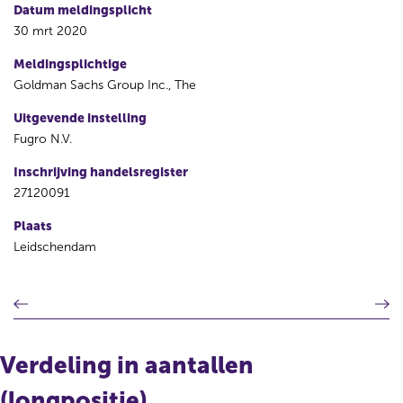
Datum meldingsplicht
30 mrt 2020
Meldingsplichtige
Goldman Sachs Group Inc., The
Uitgevende instelling
Fugro N.V.
Inschrijving handelsregister
27120091
Plaats
Leidschendam
V
V
o
o
r
l
i
g
Verdeling in aantallen
g
e
e
n
(longpositie)