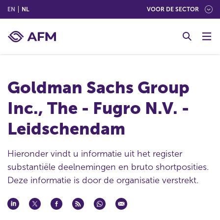
(ENGLISH)
(NEDERLANDS (NEDERLAND))
EN
NL
VOOR DE SECTOR
G
o
t
o
c
Goldman Sachs Group
o
n
Inc., The - Fugro N.V. -
t
e
Leidschendam
n
t
Hieronder vindt u informatie uit het register
substantiële deelnemingen en bruto shortposities.
Deze informatie is door de organisatie verstrekt.