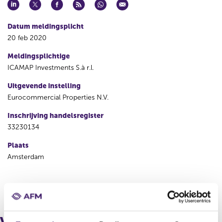
Datum meldingsplicht
20 feb 2020
Meldingsplichtige
ICAMAP Investments S.à r.l.
Uitgevende instelling
Eurocommercial Properties N.V.
Inschrijving handelsregister
33230134
Plaats
Amsterdam
V
V
o
o
r
l
i
g