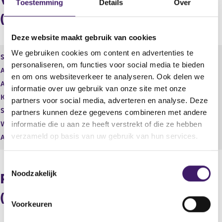
Verdeling in aantallen
Toestemming
Details
Over
g
e
e
n
(longpositie)
r
d
e
e
Deze website maakt gebruik van cookies
g
r
We gebruiken cookies om content en advertenties te
i
e
Soort aandeel
Gewoon aandeel
s
g
personaliseren, om functies voor social media te bieden
Aantal aandelen
15.251.260,00
t
i
en om ons websiteverkeer te analyseren. Ook delen we
Aantal stemmen
e
15.251.260,00
s
informatie over uw gebruik van onze site met onze
r
t
Kapitaalbelang
Reëel
partners voor social media, adverteren en analyse. Deze
r
e
Stemrecht
Reëel
partners kunnen deze gegevens combineren met andere
e
r
s
r
Wijze van beschikken
Rechtstreeks
informatie die u aan ze heeft verstrekt of die ze hebben
u
e
verzameld op basis van uw gebruik van hun services.
Afwikkeling
Fysieke levering
l
s
t
u
T
a
l
Noodzakelijk
a
t
o
Procentuele verdeling
t
a
e
a
(longpositie)
s
t
Voorkeuren
t