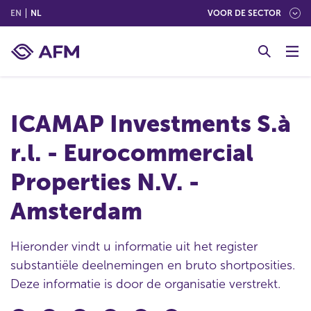
(ENGLISH)
(NEDERLANDS (NEDERLAND))
EN
NL
VOOR DE SECTOR
G
o
t
o
c
ICAMAP Investments S.à
o
n
r.l. - Eurocommercial
t
e
Properties N.V. -
n
t
Amsterdam
Hieronder vindt u informatie uit het register
substantiële deelnemingen en bruto shortposities.
Deze informatie is door de organisatie verstrekt.