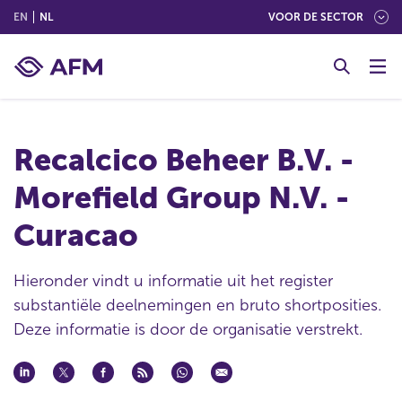
(ENGLISH)
(NEDERLANDS (NEDERLAND))
EN
NL
VOOR DE SECTOR
G
o
t
o
c
Recalcico Beheer B.V. -
o
n
Morefield Group N.V. -
t
e
Curacao
n
t
Hieronder vindt u informatie uit het register
substantiële deelnemingen en bruto shortposities.
Deze informatie is door de organisatie verstrekt.