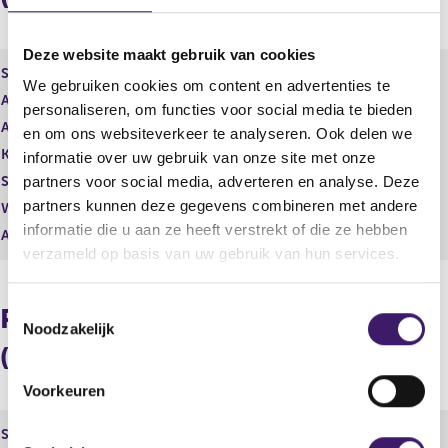
r
d
e
e
g
r
Deze website maakt gebruik van cookies
i
e
Soort aandeel
Gewoon aandeel
We gebruiken cookies om content en advertenties te
s
g
Aantal aandelen
282.848,00
t
i
personaliseren, om functies voor social media te bieden
Aantal stemmen
e
282.848,00
s
en om ons websiteverkeer te analyseren. Ook delen we
r
t
Kapitaalbelang
Reëel
informatie over uw gebruik van onze site met onze
r
e
Stemrecht
Reëel
partners voor social media, adverteren en analyse. Deze
e
r
partners kunnen deze gegevens combineren met andere
s
r
Wijze van beschikken
Rechtstreeks
u
e
informatie die u aan ze heeft verstrekt of die ze hebben
Afwikkeling
l
s
verzameld op basis van uw gebruik van hun services.
t
u
a
l
a
t
T
Procentuele verdeling
t
a
Noodzakelijk
o
a
(longpositie)
e
t
s
Voorkeuren
t
e
Soort aandeel
Kapitaalbelang