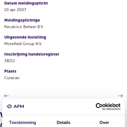
Datum meldingsplicht
10 apr 2007
Meldingsplichtige
Recalcico Beheer B.V.
Uitgevende instelling
Morefield Group N.V.
Inschrijving handelsregister
38211
Plaats
Curacao
V
V
o
o
r
l
i
g
Verdeling in aantallen
g
e
Toestemming
Details
Over
e
n
(longpositie)