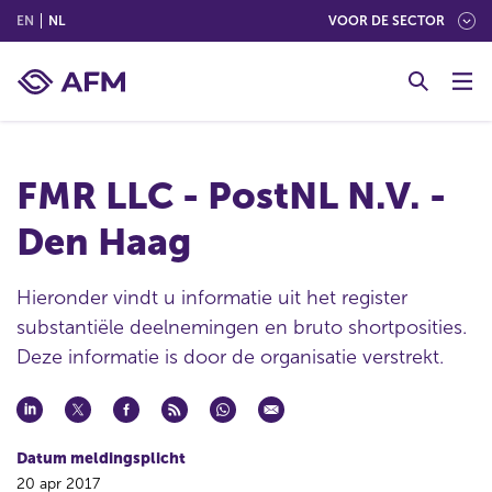
(ENGLISH)
(NEDERLANDS (NEDERLAND))
EN
NL
VOOR DE SECTOR
G
o
t
o
c
FMR LLC - PostNL N.V. -
o
n
Den Haag
t
e
n
Hieronder vindt u informatie uit het register
t
substantiële deelnemingen en bruto shortposities.
Deze informatie is door de organisatie verstrekt.
Datum meldingsplicht
20 apr 2017