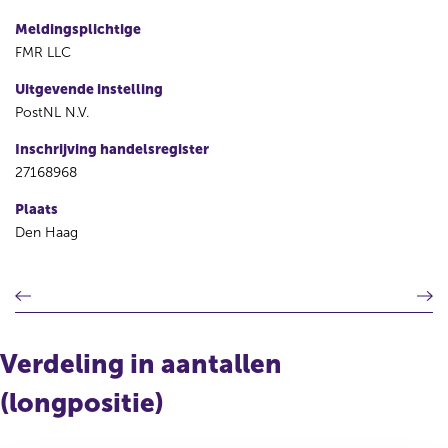
Meldingsplichtige
FMR LLC
Uitgevende instelling
PostNL N.V.
Inschrijving handelsregister
27168968
Plaats
Den Haag
V
V
o
o
r
l
i
g
Verdeling in aantallen
g
e
e
n
(longpositie)
r
d
e
e