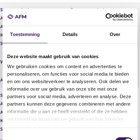
g
r
i
e
Soort aandeel
Gewoon aandeel
s
g
Aantal aandelen
10.115.364,00
t
i
Aantal stemmen
e
10.115.364,00
s
r
t
Toestemming
Details
Over
Kapitaalbelang
Reëel
r
e
Stemrecht
Reëel
e
r
s
r
Middellijk
Deze website maakt gebruik van cookies
u
e
(FMR CO., INC ; Fidelity
Wijze van beschikken
l
s
Institutional Asset Management
We gebruiken cookies om content en advertenties te
t
u
Trust Company)
personaliseren, om functies voor social media te bieden
a
l
Afwikkeling
en om ons websiteverkeer te analyseren. Ook delen we
a
t
informatie over uw gebruik van onze site met onze
t
a
Soort aandeel
Gewoon aandeel
a
partners voor social media, adverteren en analyse. Deze
t
partners kunnen deze gegevens combineren met andere
Aantal aandelen
15.000.000,00
informatie die u aan ze heeft verstrekt of die ze hebben
Aantal stemmen
15.000.000,00
verzameld op basis van uw gebruik van hun services.
Kapitaalbelang
Potentieel
Stemrecht
Potentieel
T
Middellijk