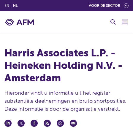
(ENGLISH)
(NEDERLANDS (NEDERLAND))
EN
NL
VOOR DE SECTOR
G
o
t
o
c
Harris Associates L.P. -
o
n
Heineken Holding N.V. -
t
e
Amsterdam
n
t
Hieronder vindt u informatie uit het register
substantiële deelnemingen en bruto shortposities.
Deze informatie is door de organisatie verstrekt.