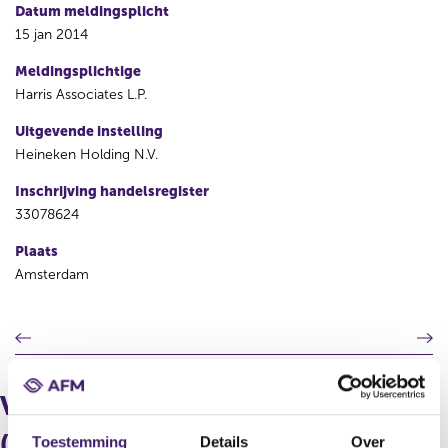
Datum meldingsplicht
15 jan 2014
Meldingsplichtige
Harris Associates L.P.
Uitgevende instelling
Heineken Holding N.V.
Inschrijving handelsregister
33078624
Plaats
Amsterdam
V
V
o
o
r
l
i
g
Verdeling in aantallen
g
e
e
n
(longpositie)
Toestemming
Details
Over