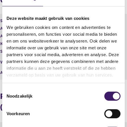
r
d
e
e
g
r
Deze website maakt gebruik van cookies
i
e
Soort aandeel
Gewoon aandeel
s
g
We gebruiken cookies om content en advertenties te
Aantal aandelen
8.772.696,00
t
i
personaliseren, om functies voor social media te bieden
Aantal stemmen
e
8.772.696,00
s
en om ons websiteverkeer te analyseren. Ook delen we
r
t
Kapitaalbelang
Reëel
r
e
informatie over uw gebruik van onze site met onze
Stemrecht
Reëel
e
r
partners voor social media, adverteren en analyse. Deze
s
r
Middellijk
partners kunnen deze gegevens combineren met andere
Wijze van beschikken
u
e
(various clients)
informatie die u aan ze heeft verstrekt of die ze hebben
l
s
Afwikkeling
verzameld op basis van uw gebruik van hun services.
t
u
a
l
a
t
T
t
a
Procentuele verdeling
Noodzakelijk
o
a
e
t
(longpositie)
s
Voorkeuren
t
e