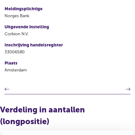
Meldingsplichtige
Norges Bank
Uitgevende instelling
Corbion N.V.
Inschrijving handelsregister
33006580
Plaats
Amsterdam
V
V
o
o
r
l
i
g
Verdeling in aantallen
g
e
e
n
(longpositie)
r
d
e
e