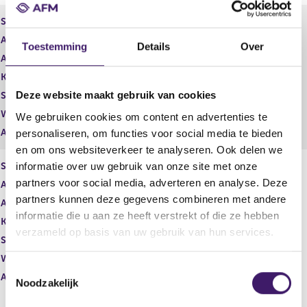
g
r
i
e
Soort aandeel
Gewoon aandeel
s
g
Aantal aandelen
1.582.153,00
t
i
Toestemming
Details
Over
Aantal stemmen
e
1.582.153,00
s
r
t
Kapitaalbelang
Reëel
r
e
Deze website maakt gebruik van cookies
Stemrecht
Reëel
e
r
s
r
Wijze van beschikken
Rechtstreeks
We gebruiken cookies om content en advertenties te
u
e
Afwikkeling
personaliseren, om functies voor social media te bieden
l
s
en om ons websiteverkeer te analyseren. Ook delen we
t
u
informatie over uw gebruik van onze site met onze
Soort aandeel
Gewoon aandeel
a
l
a
t
partners voor social media, adverteren en analyse. Deze
Aantal aandelen
2.778,00
t
a
partners kunnen deze gegevens combineren met andere
Aantal stemmen
2.778,00
a
informatie die u aan ze heeft verstrekt of die ze hebben
Kapitaalbelang
Potentieel
t
verzameld op basis van uw gebruik van hun services.
Stemrecht
Potentieel
Wijze van beschikken
Rechtstreeks
T
Afwikkeling
Noodzakelijk
o
e