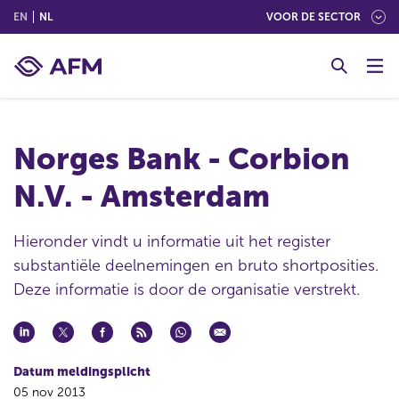
(ENGLISH)
(NEDERLANDS (NEDERLAND))
EN
NL
VOOR DE SECTOR
G
o
t
o
c
Norges Bank - Corbion
o
n
N.V. - Amsterdam
t
e
n
Hieronder vindt u informatie uit het register
t
substantiële deelnemingen en bruto shortposities.
Deze informatie is door de organisatie verstrekt.
Datum meldingsplicht
05 nov 2013