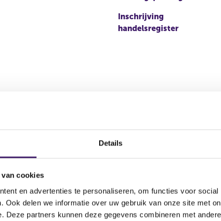
Inschrijving
handelsregister
positie)
Details
Aantal stemmen
Kapitaalbelang
Stemrecht
 van cookies
2.000,00
Potentieel
Potentieel
ent en advertenties te personaliseren, om functies voor social
. Ook delen we informatie over uw gebruik van onze site met on
e. Deze partners kunnen deze gegevens combineren met andere i
1.127.350,00
Reëel
Reëel