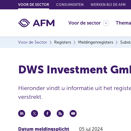
G
VOOR DE SECTOR
CONSUMENTEN
WERKEN BIJ DE AFM
o
t
Voor de sector
Thema
o
c
o
Voor de Sector
Registers
Meldingenregisters
Subst
n
t
e
DWS Investment GmbH
n
t
Hieronder vindt u informatie uit het regis
verstrekt.
Datum meldingsplicht
05 jul 2024