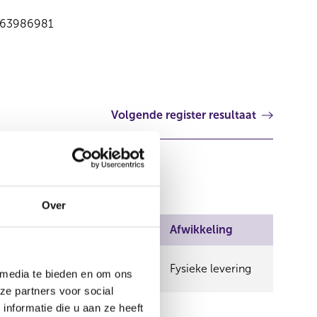
63986981
Volgende register resultaat
Over
Wijze van beschikken
Afwikkeling
Middellijk
Fysieke levering
 media te bieden en om ons
(DWS Investment GmbH)
ze partners voor social
Middellijk
nformatie die u aan ze heeft