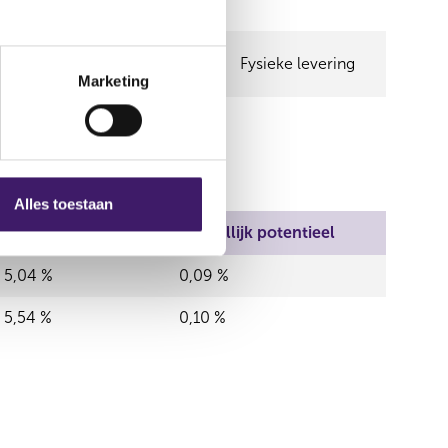
(DWS Investment GmbH)
Middellijk
Fysieke levering
(DWS Investment GmbH)
Marketing
Alles toestaan
Middellijk reëel
Middellijk potentieel
5,04 %
0,09 %
5,54 %
0,10 %