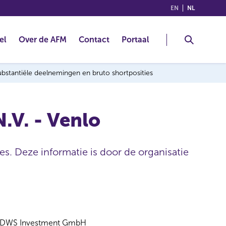
(ENGLISH)
(NEDERLA
EN
NL
el
Over de AFM
Contact
Portaal
 substantiële deelnemingen en bruto shortposities
V. - Venlo
es. Deze informatie is door de organisatie
DWS Investment GmbH