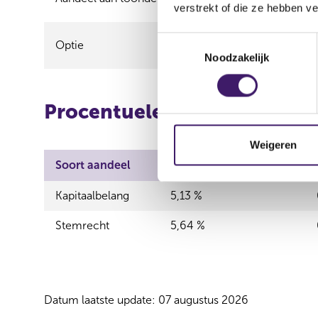
verstrekt of die ze hebben v
T
Optie
18.000,00
Noodzakelijk
o
e
s
Procentuele verdeling (long
t
e
m
Weigeren
m
Soort aandeel
Totale deelneming
i
n
Kapitaalbelang
5,13 %
g
Stemrecht
5,64 %
s
s
e
l
e
Datum laatste update: 07 augustus 2026
c