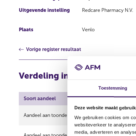
Uitgevende instelling
Redcare Pharmacy N.V.
Plaats
Venlo
Vorige register resultaat
Verdeling in aantallen (long
Toestemming
Soort aandeel
Aantal aandelen
Deze website maakt gebruik
Aandeel aan toonder
0,00
We gebruiken cookies om cont
websiteverkeer te analyseren
media, adverteren en analys
Aandeel aan toonder
1.025.368,00