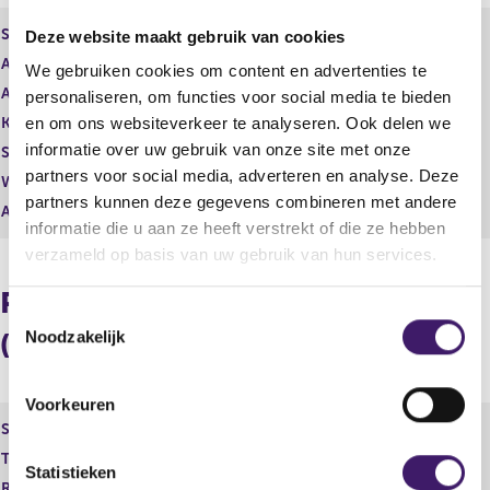
g
r
i
e
Soort aandeel
Gewoon aandeel
Deze website maakt gebruik van cookies
s
g
Aantal aandelen
100.000,00
We gebruiken cookies om content en advertenties te
t
i
Aantal stemmen
e
100.000,00
s
personaliseren, om functies voor social media te bieden
r
t
Kapitaalbelang
Reëel
en om ons websiteverkeer te analyseren. Ook delen we
r
e
informatie over uw gebruik van onze site met onze
Stemrecht
Reëel
e
r
partners voor social media, adverteren en analyse. Deze
s
r
Wijze van beschikken
Rechtstreeks
partners kunnen deze gegevens combineren met andere
u
e
Afwikkeling
Fysieke levering
l
s
informatie die u aan ze heeft verstrekt of die ze hebben
t
u
verzameld op basis van uw gebruik van hun services.
a
l
a
t
Procentuele verdeling
t
a
T
a
Noodzakelijk
(longpositie)
o
t
e
s
Voorkeuren
t
Soort aandeel
Kapitaalbelang
e
Totale deelneming
4,88 %
m
Statistieken
Rechtstreeks reëel
4,88 %