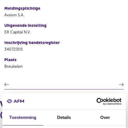
Meldingsplichtige
Axxion S.A.
Uitgevende instelling
ER Capital N.V.
Inschrijving handelsregister
34072305
Plaats
Breukelen
V
V
o
o
r
l
i
g
Verdeling in aantallen
g
e
e
n
(longpositie)
Toestemming
Details
Over
r
d
e
e