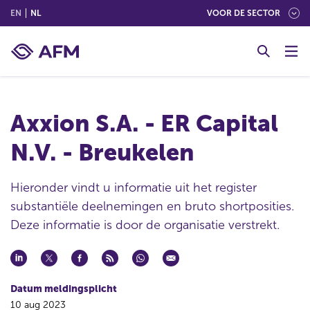
(ENGLISH)
(NEDERLANDS (NEDERLAND))
EN
NL
VOOR DE SECTOR
G
o
t
o
c
Axxion S.A. - ER Capital
o
n
N.V. - Breukelen
t
e
n
Hieronder vindt u informatie uit het register
t
substantiële deelnemingen en bruto shortposities.
Deze informatie is door de organisatie verstrekt.
Datum meldingsplicht
10 aug 2023