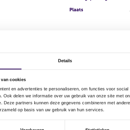
Plaats
positie)
Details
 van cookies
antal stemmen
Kapitaalbelang
Stemrecht
ent en advertenties te personaliseren, om functies voor social
52.493,00
Reëel
Reëel
. Ook delen we informatie over uw gebruik van onze site met on
e. Deze partners kunnen deze gegevens combineren met andere i
.028.273,00
Potentieel
Potentieel
erzameld op basis van uw gebruik van hun services.
positie)
Voorkeuren
Statistieken