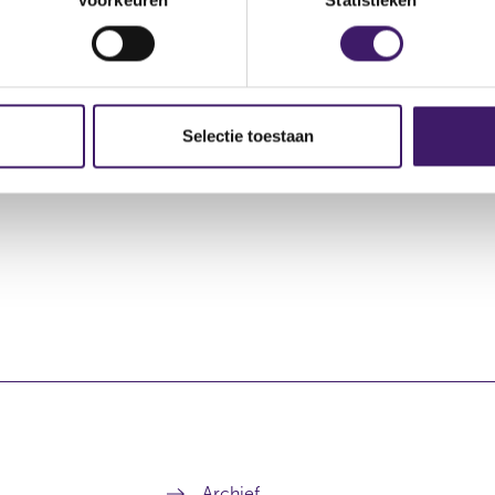
Rechtstreeks reëel
Rechtstreeks potentieel
0,00 %
0,00 %
Selectie toestaan
0,70 %
4,73 %
Archief