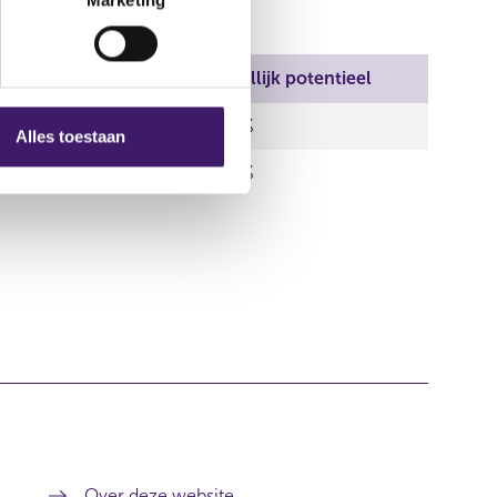
Middellijk reëel
Middellijk potentieel
0,00 %
0,00 %
Alles toestaan
0,00 %
0,00 %
Over deze website