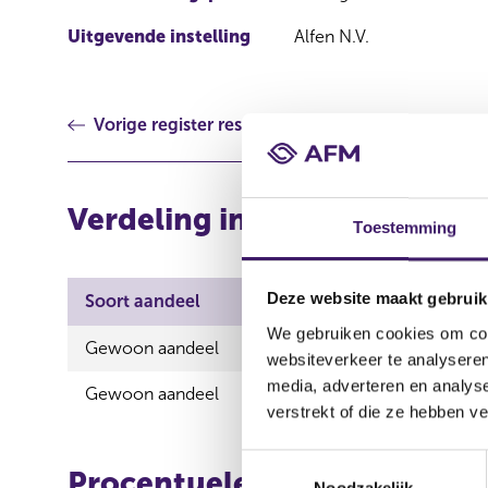
Uitgevende instelling
Alfen N.V.
Vorige register resultaat
Verdeling in aantallen (long
Toestemming
Deze website maakt gebruik
Soort aandeel
Aantal aandelen
A
We gebruiken cookies om cont
Gewoon aandeel
0,00
1
websiteverkeer te analyseren
media, adverteren en analys
Gewoon aandeel
0,00
1
verstrekt of die ze hebben v
T
Procentuele verdeling (long
Noodzakelijk