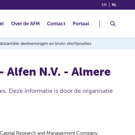
(ENGLISH)
(NEDERLA
EN
NL
el
Over de AFM
Contact
Portaal
 substantiële deelnemingen en bruto shortposities
Alfen N.V. - Almere
es. Deze informatie is door de organisatie
Capital Research and Management Company