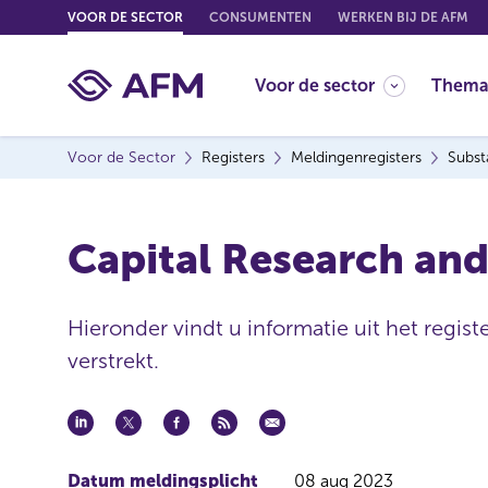
G
VOOR DE SECTOR
CONSUMENTEN
WERKEN BIJ DE AFM
o
t
Voor de sector
Thema
o
c
o
Voor de Sector
Registers
Meldingenregisters
Subst
n
t
e
Capital Research an
n
t
Hieronder vindt u informatie uit het regis
verstrekt.
Datum meldingsplicht
08 aug 2023