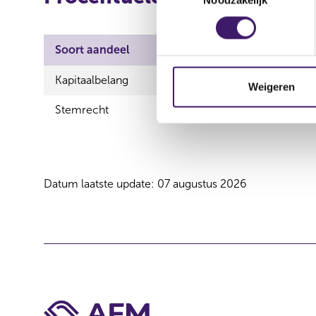
o
e
s
Soort aandeel
Totale deelneming
t
e
Kapitaalbelang
0,00 %
m
Weigeren
m
Stemrecht
5,43 %
i
n
g
s
Datum laatste update: 07 augustus 2026
s
e
l
e
c
t
i
e