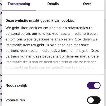
Middellijk
Toestemming
Details
Over
Wijze van beschikken
(BFT Investment Manager)
Afwikkeling
Deze website maakt gebruik van cookies
Soort aandeel
Gewoon aandeel
We gebruiken cookies om content en advertenties te
Aantal aandelen
1.895.373,00
personaliseren, om functies voor social media te bieden
Aantal stemmen
1.895.373,00
en om ons websiteverkeer te analyseren. Ook delen we
Kapitaalbelang
Reëel
informatie over uw gebruik van onze site met onze
Stemrecht
Reëel
partners voor social media, adverteren en analyse. Deze
partners kunnen deze gegevens combineren met andere
Wijze van beschikken
Rechtstreeks
informatie die u aan ze heeft verstrekt of die ze hebben
Afwikkeling
verzameld op basis van uw gebruik van hun services.
Soort aandeel
Gewoon aandeel
T
Aantal aandelen
8.180,00
Noodzakelijk
o
Aantal stemmen
8.180,00
e
Kapitaalbelang
Reëel
s
Voorkeuren
Stemrecht
Reëel
t