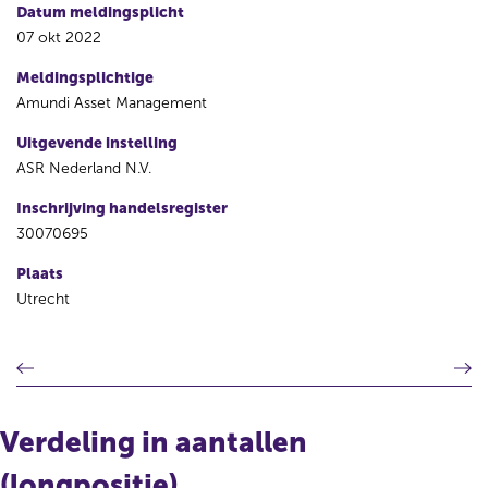
Datum meldingsplicht
07 okt 2022
Meldingsplichtige
Amundi Asset Management
Uitgevende instelling
ASR Nederland N.V.
Inschrijving handelsregister
30070695
Plaats
Utrecht
V
V
o
o
r
l
i
g
Verdeling in aantallen
g
e
e
n
(longpositie)