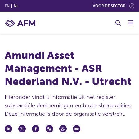
(ENGLISH)
(NEDERLANDS (NEDERLAND))
EN
NL
VOOR DE SECTOR
G
o
t
o
c
Amundi Asset
o
n
Management - ASR
t
e
Nederland N.V. - Utrecht
n
t
Hieronder vindt u informatie uit het register
substantiële deelnemingen en bruto shortposities.
Deze informatie is door de organisatie verstrekt.