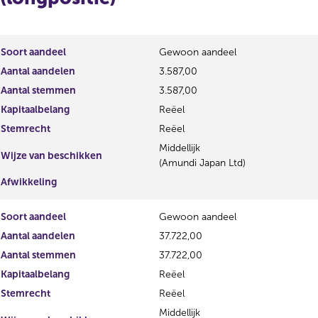
r
d
e
e
g
r
i
e
Soort aandeel
Gewoon aandeel
s
g
Aantal aandelen
3.587,00
t
i
Aantal stemmen
e
3.587,00
s
r
t
Kapitaalbelang
Reëel
r
e
Stemrecht
Reëel
e
r
s
r
Middellijk
Wijze van beschikken
u
e
(Amundi Japan Ltd)
l
s
Afwikkeling
t
u
a
l
Soort aandeel
Gewoon aandeel
a
t
t
a
Aantal aandelen
37.722,00
a
Aantal stemmen
37.722,00
t
Kapitaalbelang
Reëel
Stemrecht
Reëel
Middellijk