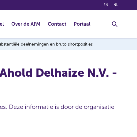
(ENGLISH)
(NEDERLA
EN
NL
el
Over de AFM
Contact
Portaal
 substantiële deelnemingen en bruto shortposities
 Ahold Delhaize N.V. -
es. Deze informatie is door de organisatie