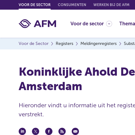
G
VOOR DE SECTOR
CONSUMENTEN
WERKEN BIJ DE AFM
o
t
Voor de sector
Thema
o
c
o
Voor de Sector
Registers
Meldingenregisters
Subst
n
t
e
Koninklijke Ahold Del
n
t
Amsterdam
Hieronder vindt u informatie uit het regis
verstrekt.