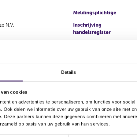
Meldingsplichtige
ze N.V.
Inschrijving
handelsregister
Details
positie)
 van cookies
ent en advertenties te personaliseren, om functies voor social
. Ook delen we informatie over uw gebruik van onze site met on
Aantal stemmen
Kapitaalbelang
Stemrecht
e. Deze partners kunnen deze gegevens combineren met andere i
erzameld op basis van uw gebruik van hun services.
0,00
Reëel
Reëel