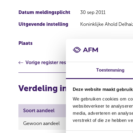
Datum meldingsplicht
30 sep 2011
Uitgevende instelling
Koninklijke Ahold Delhai
Plaats
Amsterdam
Vorige register resultaat
Toestemming
Verdeling in aantallen (long
Deze website maakt gebruik
We gebruiken cookies om cont
websiteverkeer te analyseren
Soort aandeel
Aantal aandelen
media, adverteren en analys
verstrekt of die ze hebben v
Gewoon aandeel
73.959.199,00