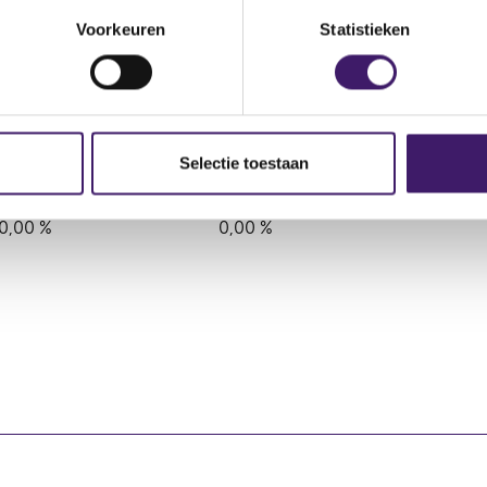
Voorkeuren
Statistieken
positie)
Rechtstreeks reëel
Rechtstreeks potentieel
Selectie toestaan
5,17 %
0,00 %
0,00 %
0,00 %