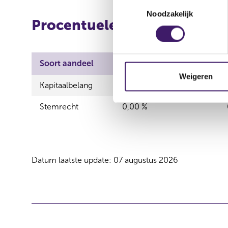
T
Noodzakelijk
o
Procentuele verdeling (long
e
s
t
e
Soort aandeel
Totale deelneming
m
Weigeren
Kapitaalbelang
5,17 %
m
i
Stemrecht
0,00 %
n
g
s
s
Datum laatste update: 07 augustus 2026
e
l
e
c
t
i