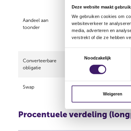
Deze website maakt gebruik
We gebruiken cookies om cont
Aandeel aan
websiteverkeer te analyseren
80.200,00
80.200,00
toonder
media, adverteren en analys
verstrekt of die ze hebben v
T
Noodzakelijk
o
Converteerbare
11.119,00
11.119,00
e
obligatie
s
t
e
Swap
15.764,00
15.764,00
m
Weigeren
m
i
Procentuele verdeling (long
n
g
s