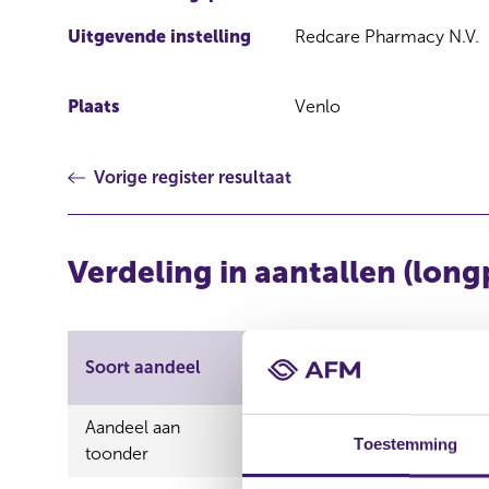
Uitgevende instelling
Redcare Pharmacy N.V.
Plaats
Venlo
Vorige register resultaat
Verdeling in aantallen (long
Aantal
Aantal
Soort aandeel
aandelen
stemmen
Aandeel aan
438.205,00
438.205,00
Toestemming
toonder