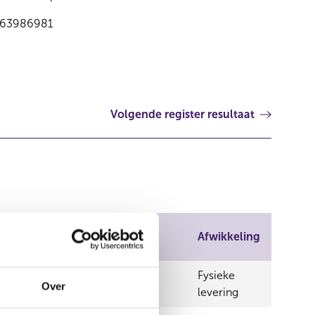
63986981
Volgende register resultaat
Afwikkeling
Fysieke
Over
nd AG)
levering