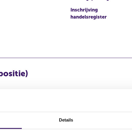
Inschrijving
handelsregister
positie)
Kapitaalbelang
Stemrecht
Wijze van beschikken
Middellijk
Potentieel
Potentieel
Details
(UBS AG, UBS Switzerla