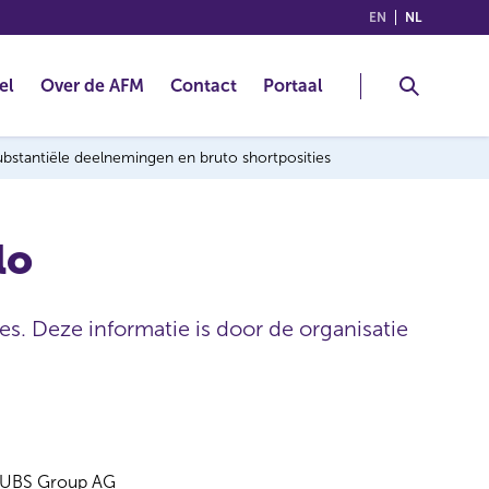
(ENGLISH)
(NEDERLA
EN
NL
el
Over de AFM
Contact
Portaal
 substantiële deelnemingen en bruto shortposities
lo
es. Deze informatie is door de organisatie
UBS Group AG