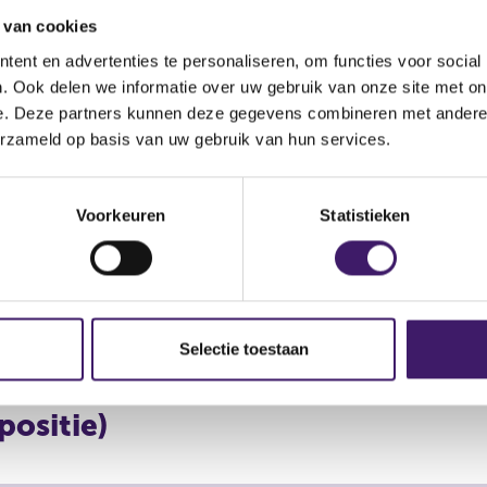
Middellijk
 van cookies
(UBS AG, UBS Asset Ma
ent en advertenties te personaliseren, om functies voor social
UBS Asset Management (
. Ook delen we informatie over uw gebruik van onze site met on
Reëel
Reëel
Management Trust Comp
e. Deze partners kunnen deze gegevens combineren met andere i
Fund Management (Luxem
erzameld op basis van uw gebruik van hun services.
Management (Switzerland
UBS Securitie)
Middellijk
Voorkeuren
Statistieken
Potentieel
Potentieel
(UBS Asset Management 
Management (Luxembour
Middellijk
Potentieel
Potentieel
(UBS AG)
Selectie toestaan
positie)