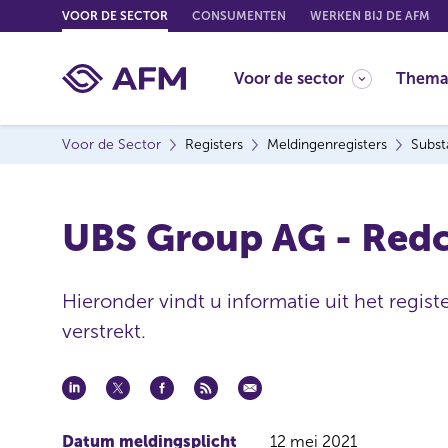
G
VOOR DE SECTOR
CONSUMENTEN
WERKEN BIJ DE AFM
o
t
Voor de sector
Thema
o
c
o
Voor de Sector
Registers
Meldingenregisters
Subst
n
t
e
UBS Group AG - Redc
n
t
Hieronder vindt u informatie uit het regis
verstrekt.
Datum meldingsplicht
12 mei 2021