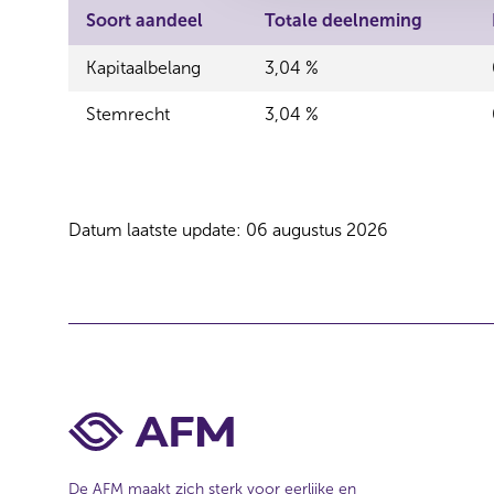
s
Soort aandeel
Totale deelneming
e
Kapitaalbelang
3,04 %
l
e
Stemrecht
3,04 %
c
t
i
e
Datum laatste update: 06 augustus 2026
De AFM maakt zich sterk voor eerlijke en