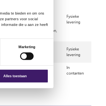
nagement (Deutschland) GmbH,
 media te bieden en om ons
UK) Limited, UBS Asset
Fysieke
ze partners voor social
any, UBS Bank (Canada), UBS
levering
nformatie die u aan ze heeft
bourg) S.A., UBS Fund
) AG, UBS La Maison de Gestion,
Marketing
Fysieke
Switzerland AG, UBS Fund
levering
g) S.A.)
In
contanten
Alles toestaan