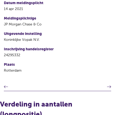
Datum meldingsplicht
14 apr 2021
Meldingsplichtige
JP Morgan Chase & Co
Uitgevende instelling
Koninklijke Vopak N.V.
Inschrijving handelsregister
24295332
Plaats
Rotterdam
V
V
o
o
r
l
i
g
Verdeling in aantallen
g
e
e
n
(longpositie)