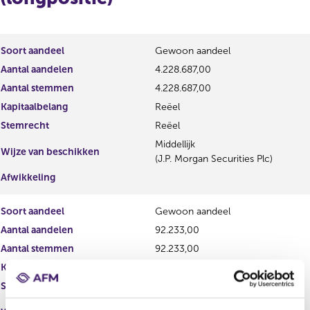
r
d
e
e
g
r
i
e
Soort aandeel
Gewoon aandeel
s
g
Aantal aandelen
4.228.687,00
t
i
Aantal stemmen
e
4.228.687,00
s
r
t
Kapitaalbelang
Reëel
r
e
Stemrecht
Reëel
e
r
s
r
Middellijk
Wijze van beschikken
u
e
(J.P. Morgan Securities Plc)
l
s
Afwikkeling
t
u
a
l
Soort aandeel
Gewoon aandeel
a
t
t
a
Aantal aandelen
92.233,00
a
Aantal stemmen
92.233,00
t
Kapitaalbelang
Reëel
Stemrecht
Reëel
Middellijk