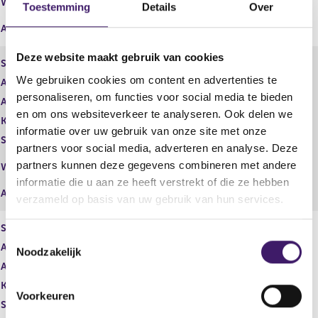
Wijze van beschikken
Toestemming
Details
Over
(J.P. Morgan Securities LLC)
Afwikkeling
Deze website maakt gebruik van cookies
Soort aandeel
Equity Swap
We gebruiken cookies om content en advertenties te
Aantal aandelen
645.481,00
personaliseren, om functies voor social media te bieden
Aantal stemmen
645.481,00
en om ons websiteverkeer te analyseren. Ook delen we
Kapitaalbelang
Potentieel
informatie over uw gebruik van onze site met onze
Stemrecht
Potentieel
partners voor social media, adverteren en analyse. Deze
Middellijk
partners kunnen deze gegevens combineren met andere
Wijze van beschikken
(J.P. Morgan Securities Plc)
informatie die u aan ze heeft verstrekt of die ze hebben
Afwikkeling
verzameld op basis van uw gebruik van hun services.
Soort aandeel
Gewoon aandeel
T
Aantal aandelen
25.513,00
Noodzakelijk
o
Aantal stemmen
25.513,00
e
Kapitaalbelang
Potentieel
s
Voorkeuren
Stemrecht
Potentieel
t