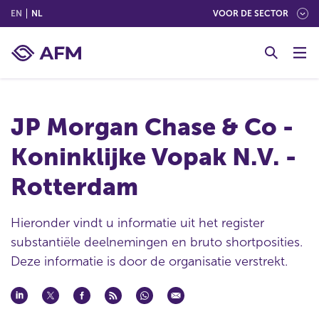
(ENGLISH)
(NEDERLANDS (NEDERLAND))
EN
NL
VOOR DE SECTOR
G
o
t
o
c
JP Morgan Chase & Co -
o
n
Koninklijke Vopak N.V. -
t
e
Rotterdam
n
t
Hieronder vindt u informatie uit het register
substantiële deelnemingen en bruto shortposities.
Deze informatie is door de organisatie verstrekt.