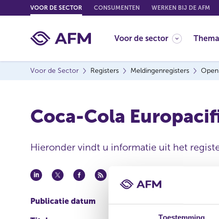
G
VOOR DE SECTOR
CONSUMENTEN
WERKEN BIJ DE AFM
o
t
Voor de sector
Thema
o
c
o
Voor de Sector
Registers
Meldingenregisters
Open
n
t
e
Coca-Cola Europacifi
n
t
Hieronder vindt u informatie uit het regis
Publicatie datum
01 aug 2025 - 14:30
Toestemming