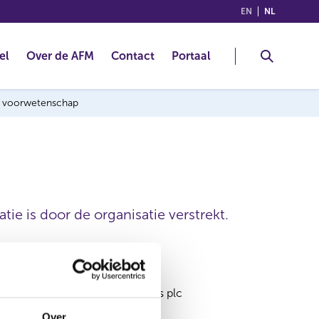
(ENGLISH)
(NEDERLA
EN
NL
el
Over de AFM
Contact
Portaal
ng voorwetenschap
ie is door de organisatie verstrekt.
Coca-Cola Europacific Partners plc
Over