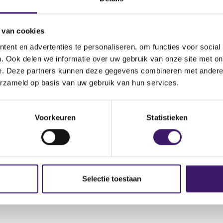
 van cookies
ent en advertenties te personaliseren, om functies voor social
. Ook delen we informatie over uw gebruik van onze site met on
e. Deze partners kunnen deze gegevens combineren met andere i
erzameld op basis van uw gebruik van hun services.
(
 RIS re July 2025_DRAFT.docx
o
p
Voorkeuren
Statistieken
e
n
s
i
n
a
Selectie toestaan
n
e
w
w
i