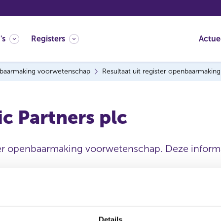
's
Registers
Actue
baarmaking voorwetenschap
Resultaat uit register openbaarmaki
c Partners plc
ter openbaarmaking voorwetenschap. Deze informat
Statutaire naam
Details