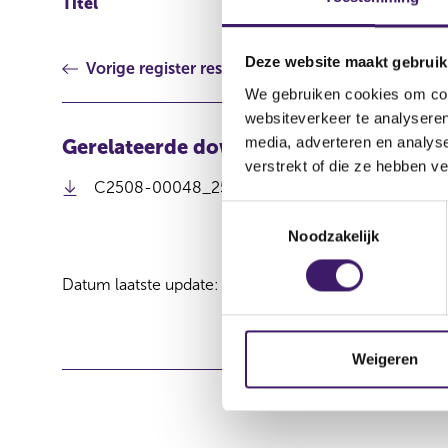
Titel
Total Voting Rights
Deze website maakt gebruik
Vorige register resultaat
We gebruiken cookies om cont
websiteverkeer te analyseren
media, adverteren en analys
Gerelateerde downloads
verstrekt of die ze hebben v
C2508-00048_250801 Voting Rights and Capital
T
Noodzakelijk
o
e
Datum laatste update: 07 augustus 2026
s
t
e
m
Weigeren
m
i
n