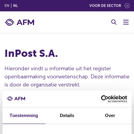
(ENGLISH)
(NEDERLANDS (NEDERLAND))
EN
NL
VOOR DE SECTOR
G
o
t
o
c
InPost S.A.
o
n
t
Hieronder vindt u informatie uit het register
e
openbaarmaking voorwetenschap. Deze informatie
n
is door de organisatie verstrekt.
t
Publicatie datum
Toestemming
Details
Over
28 mrt 2024 - 06:54
Statutaire naam