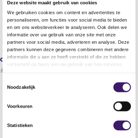
Deze website maakt gebruik van cookies
InPost S.A.
We gebruiken cookies om content en advertenties te
Titel
personaliseren, om functies voor social media te bieden
InPost publishes Q4 2023 and full year results.
en om ons websiteverkeer te analyseren. Ook delen we
informatie over uw gebruik van onze site met onze
V
V
partners voor social media, adverteren en analyse. Deze
o
o
partners kunnen deze gegevens combineren met andere
r
l
informatie die u aan ze heeft verstrekt of die ze hebben
Gerelateerde downloads
i
g
verzameld op basis van uw gebruik van hun services.
g
e
(
202403280000000001_InPost FY2023 press release.pdf
e
n
o
r
d
T
p
e
e
Noodzakelijk
e
o
g
r
n
e
i
e
Datum laatste update: 09 augustus 2026
s
s
g
s
i
Voorkeuren
t
i
t
n
e
s
e
a
r
t
n
m
Statistieken
r
e
e
m
e
r
w