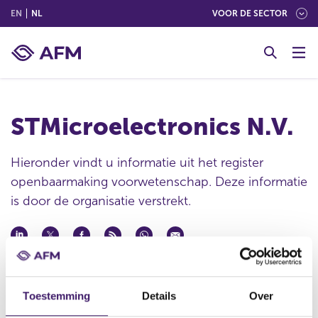
(ENGLISH)
(NEDERLANDS (NEDERLAND))
EN
NL
VOOR DE SECTOR
G
o
t
o
c
STMicroelectronics N.V.
o
n
t
Hieronder vindt u informatie uit het register
e
openbaarmaking voorwetenschap. Deze informatie
n
is door de organisatie verstrekt.
t
Publicatie datum
11 dec 2023 - 14:01
Toestemming
Details
Over
Statutaire naam