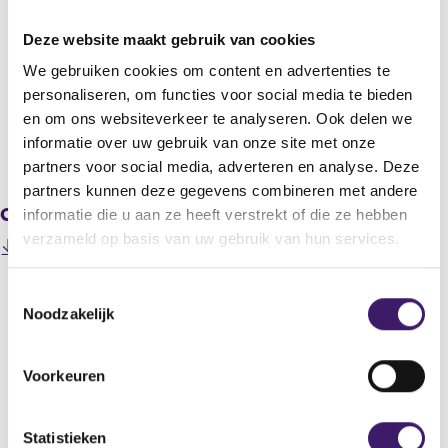
STMicroelectronics N.V.
Deze website maakt gebruik van cookies
Titel
STMicroelectronics Announces Status of Common Share
We gebruiken cookies om content en advertenties te
Repurchase Program (11 December 2023)
personaliseren, om functies voor social media te bieden
en om ons websiteverkeer te analyseren. Ook delen we
informatie over uw gebruik van onze site met onze
V
V
partners voor social media, adverteren en analyse. Deze
o
o
partners kunnen deze gegevens combineren met andere
r
l
Gerelateerde downloads
i
g
informatie die u aan ze heeft verstrekt of die ze hebben
g
e
verzameld op basis van uw gebruik van hun services.
202312110000000011_STMicroelectronics Announces
e
n
Status of Common Share Repurchase Program (11
r
d
(
December 2023).pdf
e
e
T
o
g
r
Noodzakelijk
o
p
i
e
e
e
s
g
n
s
t
i
Voorkeuren
Datum laatste update: 09 augustus 2026
s
t
e
s
i
r
t
e
n
r
e
m
Statistieken
a