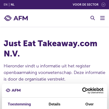
(ENGLISH)
(NEDERLANDS (NEDERLAND))
EN
NL
VOOR DE SECTOR
G
o
t
o
c
Just Eat Takeaway.com
o
n
N.V.
t
e
n
Hieronder vindt u informatie uit het register
t
openbaarmaking voorwetenschap. Deze informatie
is door de organisatie verstrekt.
Publicatie datum
Toestemming
Details
Over
07 aug 2023 - 18:00