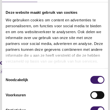
Statutaire naam
Deze website maakt gebruik van cookies
Just Eat Takeaway.com N.V.
We gebruiken cookies om content en advertenties te
Titel
personaliseren, om functies voor social media te bieden
Progress on Just Eat Takeaway.com share buyback programme
en om ons websiteverkeer te analyseren. Ook delen we
31 July – 4 August 2023
informatie over uw gebruik van onze site met onze
partners voor social media, adverteren en analyse. Deze
V
V
partners kunnen deze gegevens combineren met andere
o
o
informatie die u aan ze heeft verstrekt of die ze hebben
r
l
verzameld op basis van uw gebruik van hun services.
Gerelateerde downloads
i
g
g
e
202308070000000012_Weekly progress on share
e
n
T
(
buyback programme - week 31 July - 4 Aug.pdf
r
d
Noodzakelijk
o
o
e
e
p
e
g
r
e
i
e
s
Voorkeuren
n
s
g
t
Datum laatste update: 06 augustus 2026
s
t
i
e
i
e
s
n