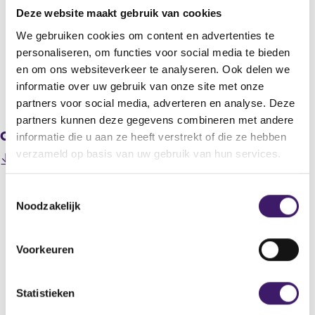
NatWest Group plc
Deze website maakt gebruik van cookies
Titel
We gebruiken cookies om content en advertenties te
Determination of redemption price
personaliseren, om functies voor social media te bieden
en om ons websiteverkeer te analyseren. Ook delen we
informatie over uw gebruik van onze site met onze
V
V
partners voor social media, adverteren en analyse. Deze
o
o
partners kunnen deze gegevens combineren met andere
r
l
Gerelateerde downloads
i
g
informatie die u aan ze heeft verstrekt of die ze hebben
g
e
verzameld op basis van uw gebruik van hun services.
202203020000000013_E88 Redemption Price - RNS
e
n
(
(FINAL).pdf
r
d
o
e
e
T
p
g
r
Noodzakelijk
o
e
i
e
e
n
s
g
Datum laatste update: 09 augustus 2026
s
s
t
i
Voorkeuren
i
t
e
s
n
r
t
e
a
r
e
m
Statistieken
n
e
r
m
e