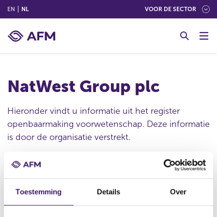
(ENGLISH)
(NEDERLANDS (NEDERLAND))
EN
NL
VOOR DE SECTOR
G
o
t
o
c
NatWest Group plc
o
n
t
Hieronder vindt u informatie uit het register
e
openbaarmaking voorwetenschap. Deze informatie
n
is door de organisatie verstrekt.
t
Publicatie datum
Toestemming
Details
Over
02 mrt 2022 - 14:30
Statutaire naam