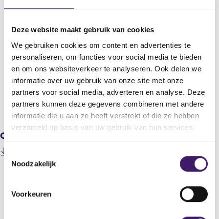
Statutaire naam
ad pepper media International N.V.
Deze website maakt gebruik van cookies
Titel
We gebruiken cookies om content en advertenties te
Notification in accordance with Art. 5 Para. 1 lit. b and Para. 3 of
personaliseren, om functies voor social media te bieden
Regulation (EC) 596/2014 and Art. 2 Para. 2 and 3 of Delegated
en om ons websiteverkeer te analyseren. Ook delen we
Regulation (EC) 2016/1052
informatie over uw gebruik van onze site met onze
partners voor social media, adverteren en analyse. Deze
partners kunnen deze gegevens combineren met andere
V
V
o
o
informatie die u aan ze heeft verstrekt of die ze hebben
r
l
verzameld op basis van uw gebruik van hun services.
Gerelateerde downloads
i
g
g
e
202201240000000008_2022.01.24_IR_adhoc_21st
T
e
n
(
INTERIM REPORT_EN_Cockpit.doc
Noodzakelijk
r
d
o
o
e
e
e
p
g
r
s
e
i
e
Voorkeuren
n
t
s
g
Datum laatste update: 08 augustus 2026
s
e
t
i