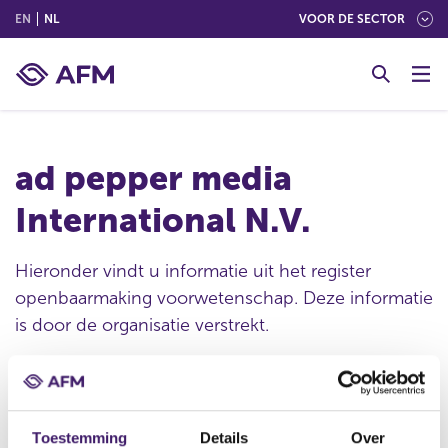
(ENGLISH)
(NEDERLANDS (NEDERLAND))
EN
NL
VOOR DE SECTOR
G
o
t
o
c
ad pepper media
o
n
International N.V.
t
e
n
Hieronder vindt u informatie uit het register
t
openbaarmaking voorwetenschap. Deze informatie
is door de organisatie verstrekt.
Publicatie datum
Toestemming
Details
Over
24 jan 2022 - 14:30