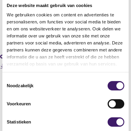
Aegon Ltd.
Deze website maakt gebruik van cookies
Titel
We gebruiken cookies om content en advertenties te
Aegon Bank publishes its 2020 annual report
personaliseren, om functies voor social media te bieden
en om ons websiteverkeer te analyseren. Ook delen we
informatie over uw gebruik van onze site met onze
V
V
partners voor social media, adverteren en analyse. Deze
o
o
partners kunnen deze gegevens combineren met andere
r
l
Gerelateerde downloads
i
g
informatie die u aan ze heeft verstrekt of die ze hebben
g
e
verzameld op basis van uw gebruik van hun services.
202104300000000011_4383933c20210430_-_PR_-
e
n
(
_Aegon_Bank_publishes_2020_annual_report_en.pdf
r
d
o
e
e
T
p
g
r
Noodzakelijk
o
e
i
e
e
n
s
g
Datum laatste update: 10 augustus 2026
s
s
t
i
Voorkeuren
i
t
e
s
n
r
t
e
a
r
e
m
Statistieken
n
e
r
m
e