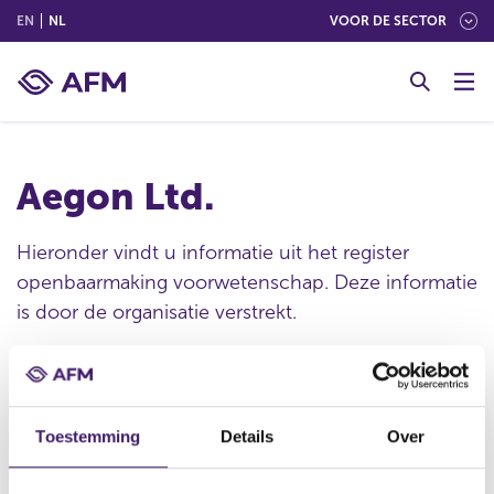
(ENGLISH)
(NEDERLANDS (NEDERLAND))
EN
NL
VOOR DE SECTOR
G
o
t
o
c
Aegon Ltd.
o
n
t
Hieronder vindt u informatie uit het register
e
openbaarmaking voorwetenschap. Deze informatie
n
is door de organisatie verstrekt.
t
Publicatie datum
Toestemming
Details
Over
30 apr 2021 - 08:00
Statutaire naam