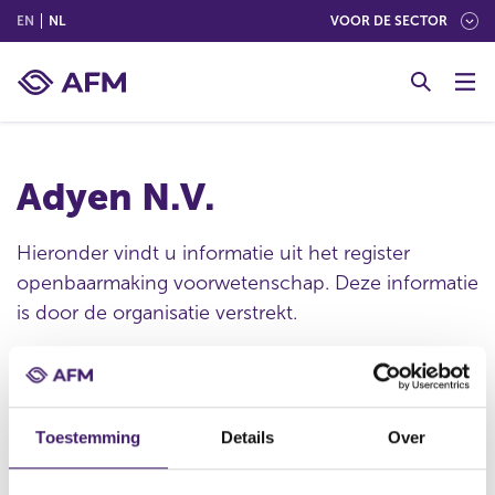
(ENGLISH)
(NEDERLANDS (NEDERLAND))
EN
NL
VOOR DE SECTOR
G
o
t
o
c
Adyen N.V.
o
n
t
Hieronder vindt u informatie uit het register
e
openbaarmaking voorwetenschap. Deze informatie
n
is door de organisatie verstrekt.
t
Publicatie datum
Toestemming
Details
Over
27 feb 2020 - 08:30
Statutaire naam