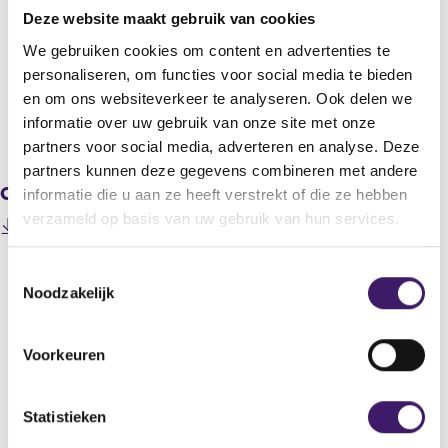
Adyen N.V.
Deze website maakt gebruik van cookies
Titel
We gebruiken cookies om content en advertenties te
Adyen publishes H2 2019 Financial Results
personaliseren, om functies voor social media te bieden
en om ons websiteverkeer te analyseren. Ook delen we
informatie over uw gebruik van onze site met onze
V
V
partners voor social media, adverteren en analyse. Deze
o
o
partners kunnen deze gegevens combineren met andere
r
l
Gerelateerde downloads
i
g
informatie die u aan ze heeft verstrekt of die ze hebben
g
e
verzameld op basis van uw gebruik van hun services.
202002270000000008_200227 Press release - Adyen
e
n
(
publishes H2 2019 Financial Results.pdf
r
d
o
e
e
T
p
g
r
Noodzakelijk
o
e
i
e
e
n
s
g
Datum laatste update: 10 augustus 2026
s
s
t
i
Voorkeuren
i
t
e
s
n
r
t
e
a
r
e
m
Statistieken
n
e
r
m
e