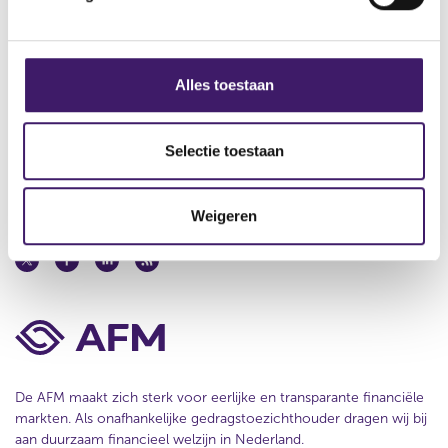
n
r
e
e
r
g
Contact
s
r
s
u
e
Werken bij de AFM
s
Alles toestaan
l
s
e
t
u
Over deze website
l
a
l
a
t
e
Selectie toestaan
Privacy
t
a
c
a
t
Cookiebeleid
t
Weigeren
i
e
De AFM maakt zich sterk voor eerlijke en transparante financiële
markten. Als onafhankelijke gedragstoezichthouder dragen wij bij
aan duurzaam financieel welzijn in Nederland.