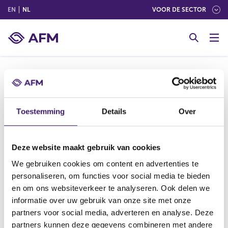
(ENGLISH)
(NEDERLANDS (NEDERLAND))
EN
NL
VOOR DE SECTOR
G
o
t
o
c
o
Hieronder vindt u informatie uit het register
n
openbaarmaking voorwetenschap. Deze informatie
t
Toestemming
Details
Over
is door de organisatie verstrekt.
e
n
t
Deze website maakt gebruik van cookies
We gebruiken cookies om content en advertenties te
V
V
personaliseren, om functies voor social media te bieden
o
o
en om ons websiteverkeer te analyseren. Ook delen we
r
l
informatie over uw gebruik van onze site met onze
i
g
partners voor social media, adverteren en analyse. Deze
g
e
Datum laatste update: 06 augustus 2026
partners kunnen deze gegevens combineren met andere
e
n