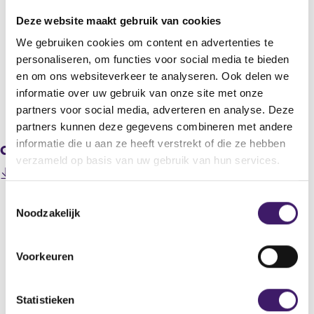
Volta Finance Limited
Deze website maakt gebruik van cookies
Titel
We gebruiken cookies om content en advertenties te
Volta Finance Limited : Estimated Net Asset Value as at 31 March
personaliseren, om functies voor social media te bieden
2018
en om ons websiteverkeer te analyseren. Ook delen we
informatie over uw gebruik van onze site met onze
V
V
partners voor social media, adverteren en analyse. Deze
o
o
partners kunnen deze gegevens combineren met andere
r
l
informatie die u aan ze heeft verstrekt of die ze hebben
Gerelateerde downloads
i
g
verzameld op basis van uw gebruik van hun services.
g
e
201804180000000019_Volta Finance Limited - March
e
n
(
2018 monthly report.pdf
r
d
T
o
e
e
Noodzakelijk
p
o
g
r
e
e
i
e
n
s
g
s
Datum laatste update: 09 augustus 2026
s
Voorkeuren
t
i
t
i
e
s
e
n
r
t
a
m
Statistieken
r
e
n