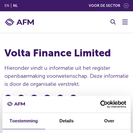
(ENGLISH)
(NEDERLANDS (NEDERLAND))
EN
NL
VOOR DE SECTOR
G
o
t
o
c
Volta Finance Limited
o
n
t
Hieronder vindt u informatie uit het register
e
openbaarmaking voorwetenschap. Deze informatie
n
is door de organisatie verstrekt.
t
Publicatie datum
18 apr 2018 - 20:47
Toestemming
Details
Over
Statutaire naam