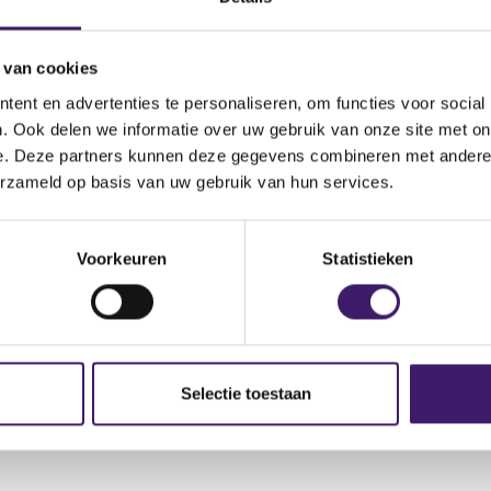
es
 van cookies
ent en advertenties te personaliseren, om functies voor social
. Ook delen we informatie over uw gebruik van onze site met on
e. Deze partners kunnen deze gegevens combineren met andere i
erzameld op basis van uw gebruik van hun services.
(
April 2015.pdf
o
p
Voorkeuren
Statistieken
e
n
s
i
n
a
Selectie toestaan
n
e
w
w
i