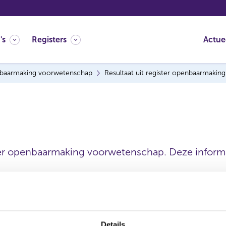
's
Registers
Actue
baarmaking voorwetenschap
Resultaat uit register openbaarmaki
ter openbaarmaking voorwetenschap. Deze informat
Statutaire naam
Details