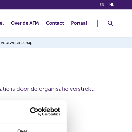
(ENGLISH)
(NEDERLA
EN
NL
el
Over de AFM
Contact
Portaal
ng voorwetenschap
ie is door de organisatie verstrekt.
RELX N.V.
Over