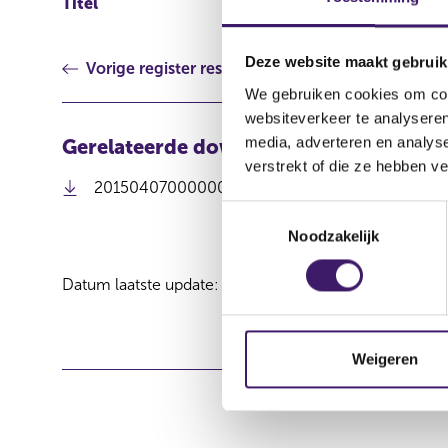
Titel
Transactions in own shar
Deze website maakt gebruik
Vorige register resultaat
We gebruiken cookies om cont
websiteverkeer te analyseren
media, adverteren en analys
Gerelateerde downloads
verstrekt of die ze hebben v
201504070000000014_Buyback Announcement 7 
T
Noodzakelijk
o
e
Datum laatste update: 06 augustus 2026
s
t
e
m
Weigeren
m
i
n