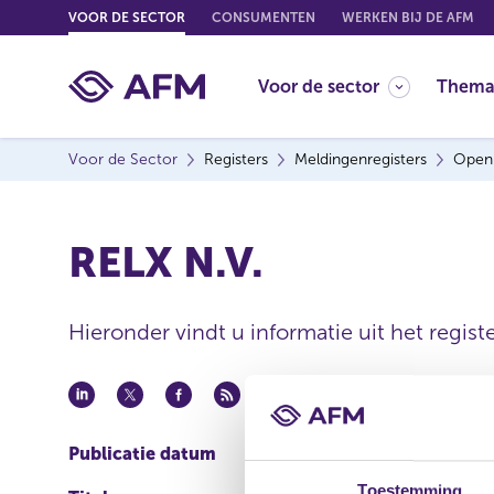
G
VOOR DE SECTOR
CONSUMENTEN
WERKEN BIJ DE AFM
o
t
Voor de sector
Thema
o
c
o
Voor de Sector
Registers
Meldingenregisters
Open
n
t
e
RELX N.V.
n
t
Hieronder vindt u informatie uit het regis
Publicatie datum
07 apr 2015 - 18:21
Toestemming