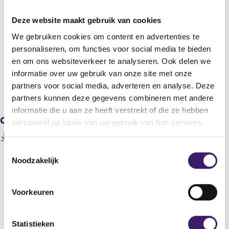
Statutaire naam
Deze website maakt gebruik van cookies
European Assets Trust N.V.
We gebruiken cookies om content en advertenties te
Titel
personaliseren, om functies voor social media te bieden
Netto vermogenswaarde per aandeel per 31-01-2015
en om ons websiteverkeer te analyseren. Ook delen we
informatie over uw gebruik van onze site met onze
partners voor social media, adverteren en analyse. Deze
V
V
partners kunnen deze gegevens combineren met andere
o
o
r
l
informatie die u aan ze heeft verstrekt of die ze hebben
Gerelateerde downloads
i
g
verzameld op basis van uw gebruik van hun services.
g
e
201502050000000012_EAT 150205 NAV per
e
n
(
31012015.pdf
r
d
T
o
e
e
Noodzakelijk
o
p
g
r
e
e
i
e
n
s
s
g
Voorkeuren
Datum laatste update: 08 augustus 2026
s
t
t
i
i
e
s
e
n
r
t
m
Statistieken
a