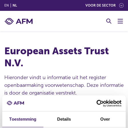
(ENGLISH)
(NEDERLANDS (NEDERLAND))
EN
NL
VOOR DE SECTOR
G
o
t
o
c
European Assets Trust
o
n
N.V.
t
e
n
Hieronder vindt u informatie uit het register
t
openbaarmaking voorwetenschap. Deze informatie
is door de organisatie verstrekt.
Toestemming
Details
Over
Publicatie datum
05 feb 2015 - 14:32