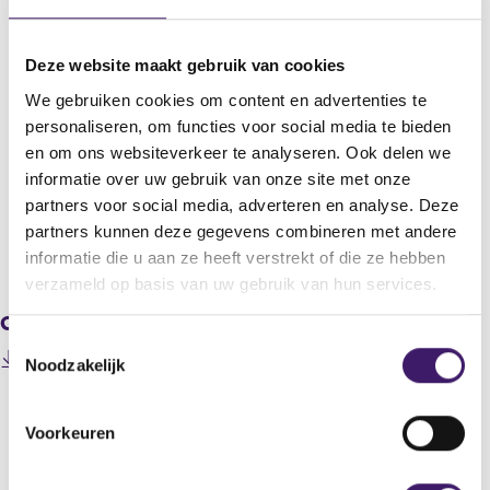
Ziggo N.V.
Titel
Deze website maakt gebruik van cookies
Liberty Global Completes Post-Closing Acceptance Period for
We gebruiken cookies om content en advertenties te
Ziggo
personaliseren, om functies voor social media te bieden
Bericht
en om ons websiteverkeer te analyseren. Ook delen we
Liberty Global Completes Post-Closing Acceptance Period for
informatie over uw gebruik van onze site met onze
Ziggo
partners voor social media, adverteren en analyse. Deze
partners kunnen deze gegevens combineren met andere
V
V
informatie die u aan ze heeft verstrekt of die ze hebben
o
o
verzameld op basis van uw gebruik van hun services.
r
l
Gerelateerde downloads
i
g
g
e
T
(
201411220000000001_ziggo.pdf
e
n
Noodzakelijk
o
o
r
d
e
p
e
e
e
s
g
r
Voorkeuren
n
t
i
e
Datum laatste update: 07 augustus 2026
s
s
g
e
i