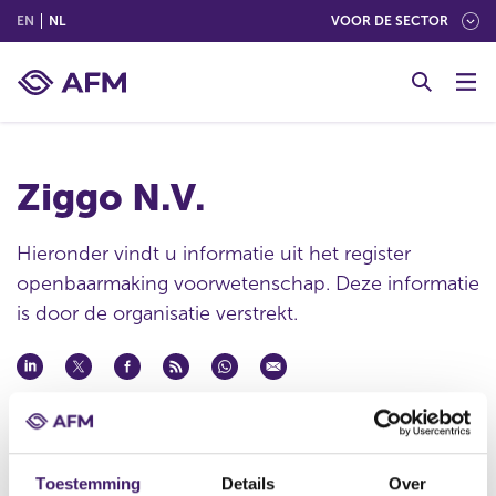
(ENGLISH)
(NEDERLANDS (NEDERLAND))
EN
NL
VOOR DE SECTOR
G
o
t
o
c
Ziggo N.V.
o
n
t
Hieronder vindt u informatie uit het register
e
openbaarmaking voorwetenschap. Deze informatie
n
is door de organisatie verstrekt.
t
Publicatie datum
22 nov 2014 - 00:43
Statutaire naam
Toestemming
Details
Over