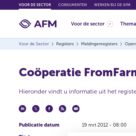
G
VOOR DE SECTOR
CONSUMENTEN
WERKEN BIJ DE AFM
o
t
Voor de sector
Thema
o
c
o
Voor de Sector
Registers
Meldingenregisters
Open
n
t
e
Coöperatie FromFarm
n
t
Hieronder vindt u informatie uit het regis
Publicatie datum
19 mrt 2012 - 08:00