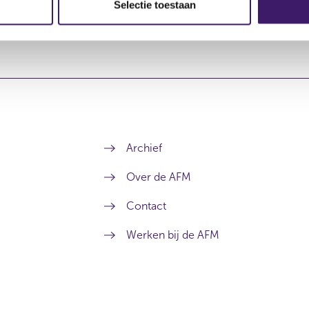
Selectie toestaan
n
s
i
n
a
n
e
w
w
i
n
Archief
d
o
Over de AFM
w
)
Contact
Werken bij de AFM