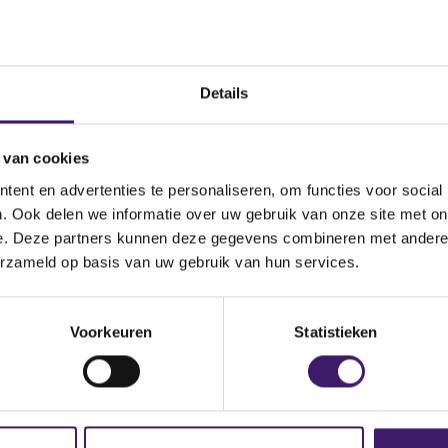
miljoen uit aan de leden
Bericht
Details
 van cookies
ent en advertenties te personaliseren, om functies voor social
. Ook delen we informatie over uw gebruik van onze site met on
e. Deze partners kunnen deze gegevens combineren met andere i
erzameld op basis van uw gebruik van hun services.
Voorkeuren
Statistieken
(
romFarmers 19-3-2012.pdf
o
p
e