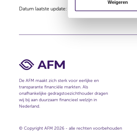
m
Weigeren
Datum laatste update: 07 augustus 2026
m
i
n
g
s
s
e
l
e
c
De AFM maakt zich sterk voor eerlijke en
t
transparante financiële markten. Als
i
onafhankelijke gedragstoezichthouder dragen
e
wij bij aan duurzaam financieel welzijn in
Nederland.
© Copyright AFM 2026 - alle rechten voorbehouden