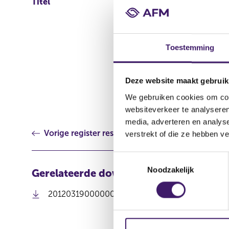
Titel
FromFarmers keert € 5,4 
Toestemming
Deze website maakt gebruik
We gebruiken cookies om cont
websiteverkeer te analyseren
media, adverteren en analys
Vorige register resultaat
verstrekt of die ze hebben v
T
Noodzakelijk
o
Gerelateerde downloads
e
201203190000000009_Persbericht jaarcijfers F
s
t
e