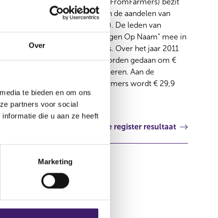
Coöperatie FromFarmers U.A. (FromFarmers) bezit
op 31 december 2011 87,6% van de aandelen van
ForFarmers Group (ForFarmers). De leden van
FromFarmers delen via “Vermogen Op Naam” mee in
Over
de ontwikkeling van ForFarmers. Over het jaar 2011
zal het voorstel aan de leden worden gedaan om €
5,4 miljoen aan de leden uit te keren. Aan de
participatiereserve van FromFarmers wordt € 29,9
 media te bieden en om ons
miljoen toegevoegd.
ze partners voor social
nformatie die u aan ze heeft
Volgende register resultaat
Marketing