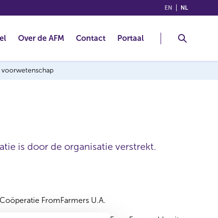
(ENGLISH)
(NEDERLA
EN
NL
el
Over de AFM
Contact
Portaal
ng voorwetenschap
ie is door de organisatie verstrekt.
Coöperatie FromFarmers U.A.