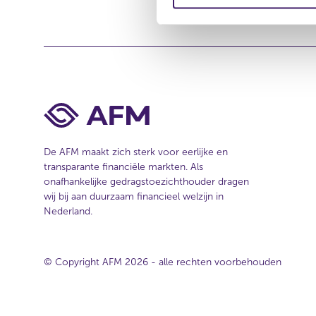
i
m
n
i
a
n
n
g
e
s
w
w
s
i
e
n
l
d
e
o
De AFM maakt zich sterk voor eerlijke en
c
w
transparante financiële markten. Als
)
t
onafhankelijke gedragstoezichthouder dragen
i
wij bij aan duurzaam financieel welzijn in
e
Nederland.
© Copyright AFM 2026 - alle rechten voorbehouden