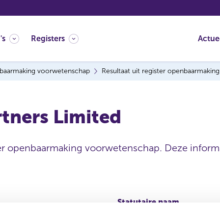
's
Registers
Actue
baarmaking voorwetenschap
Resultaat uit register openbaarmaki
rtners Limited
ter openbaarmaking voorwetenschap. Deze informat
Statutaire naam