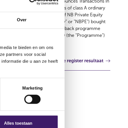
NB Private Equity Partners Announces Transactions In
Own Shares 23 May 2011 Details of class A ordinary
shares ("Shares") in the capital of NB Private Equity
Over
Partners Limited (the "Company" or "NBPE") bought
back pursuant to the share buy-back programme
announced on 21 October 2010 (the "Programme")
are as follows:
 media te bieden en om ons
ze partners voor social
Volgende register resultaat
nformatie die u aan ze heeft
Marketing
Alles toestaan