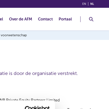
(ENGLISH)
(NEDERLA
EN
NL
el
Over de AFM
Contact
Portaal
ng voorwetenschap
ie is door de organisatie verstrekt.
NB Private Equity Partners Limited