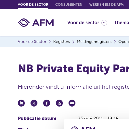
G
VOOR DE SECTOR
CONSUMENTEN
WERKEN BIJ DE AFM
o
t
Voor de sector
Thema
o
c
o
Voor de Sector
Registers
Meldingenregisters
Open
n
t
e
NB Private Equity Pa
n
t
Hieronder vindt u informatie uit het regis
Publicatie datum
23 mei 2011 - 19:18