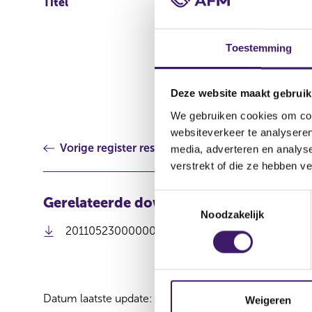
Titel
NB Private Equity Partne
Own Shares
Toestemming
Deze website maakt gebruik
We gebruiken cookies om cont
websiteverkeer te analyseren
Vorige register resultaat
media, adverteren en analys
verstrekt of die ze hebben v
T
Gerelateerde downloads
Noodzakelijk
o
(
201105230000000021_NBPE.pdf
e
o
s
p
t
e
e
n
Datum laatste update: 07 augustus 2026
m
s
Weigeren