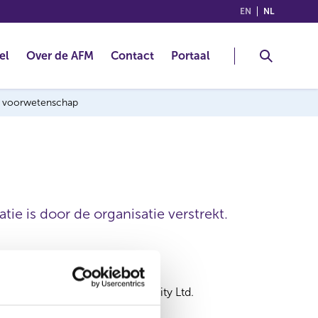
(ENGLISH)
(NEDERLA
EN
NL
el
Over de AFM
Contact
Portaal
ng voorwetenschap
ie is door de organisatie verstrekt.
HarbourVest Global Private Equity Ltd.