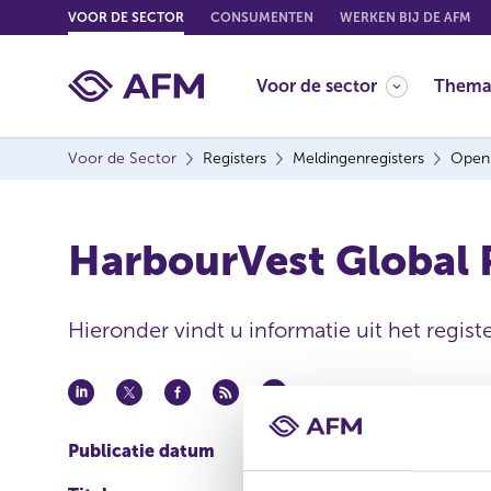
G
VOOR DE SECTOR
CONSUMENTEN
WERKEN BIJ DE AFM
o
t
Voor de sector
Thema
o
c
o
Voor de Sector
Registers
Meldingenregisters
Open
n
t
e
HarbourVest Global P
n
t
Hieronder vindt u informatie uit het regis
Publicatie datum
18 mei 2011 - 10:53