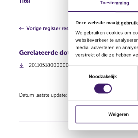
Titel
Harbourvest Global Priv
Toestemming
Annual Results on 26 Ma
Deze website maakt gebruik
Vorige register resultaat
We gebruiken cookies om cont
websiteverkeer te analyseren
media, adverteren en analys
Gerelateerde downloads
verstrekt of die ze hebben v
201105180000000018_HVPE Notice of Annual R
T
Noodzakelijk
o
e
s
Datum laatste update: 07 augustus 2026
t
e
m
Weigeren
m
i
n