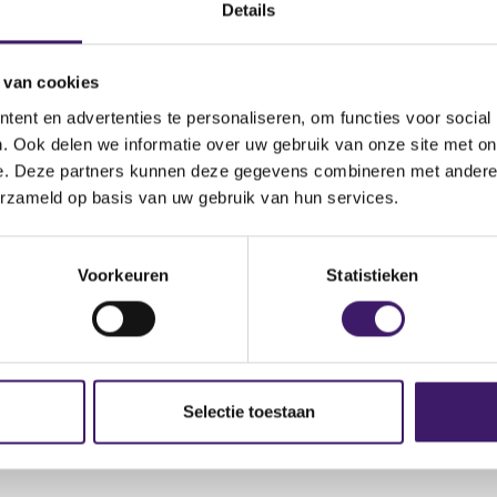
ate Equity to Announce
Details
y 2011
 van cookies
ent en advertenties te personaliseren, om functies voor social
. Ook delen we informatie over uw gebruik van onze site met on
e. Deze partners kunnen deze gegevens combineren met andere i
erzameld op basis van uw gebruik van hun services.
(
esults Announcement 2011-05-18.pdf
o
Voorkeuren
Statistieken
p
e
n
s
i
n
a
Selectie toestaan
n
e
w