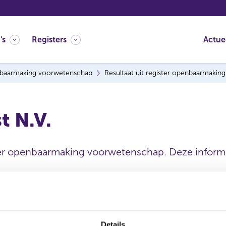
's
Registers
Actue
baarmaking voorwetenschap
Resultaat uit register openbaarmaki
t N.V.
ter openbaarmaking voorwetenschap. Deze informat
Statutaire naam
Details