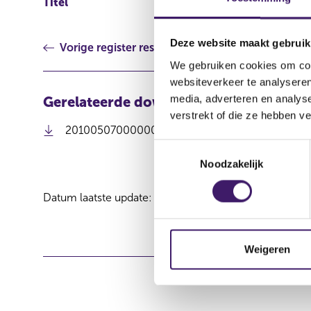
Titel
European Assets Trust N
Deze website maakt gebruik
Vorige register resultaat
We gebruiken cookies om cont
websiteverkeer te analyseren
media, adverteren en analys
Gerelateerde downloads
verstrekt of die ze hebben v
201005070000000014_20100511 EAT keuzedivi
T
Noodzakelijk
o
e
Datum laatste update: 10 augustus 2026
s
t
e
m
Weigeren
m
i
n