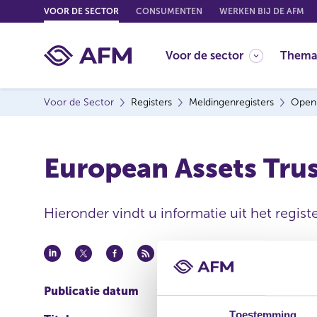
G
VOOR DE SECTOR
CONSUMENTEN
WERKEN BIJ DE AFM
o
t
Voor de sector
Thema
o
c
o
Voor de Sector
Registers
Meldingenregisters
Open
n
t
e
European Assets Trus
n
t
Hieronder vindt u informatie uit het regis
Publicatie datum
07 mei 2010 - 14:01
Toestemming