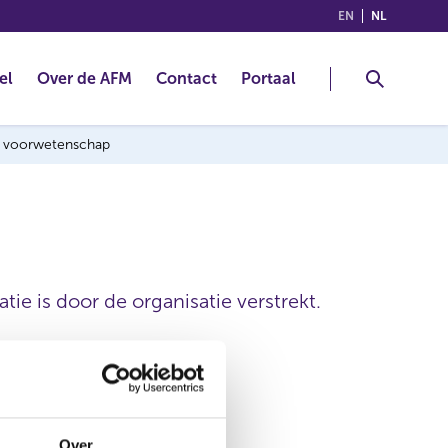
(ENGLISH)
(NEDERLA
EN
NL
el
Over de AFM
Contact
Portaal
ng voorwetenschap
ie is door de organisatie verstrekt.
European Assets Trust N.V.
Over