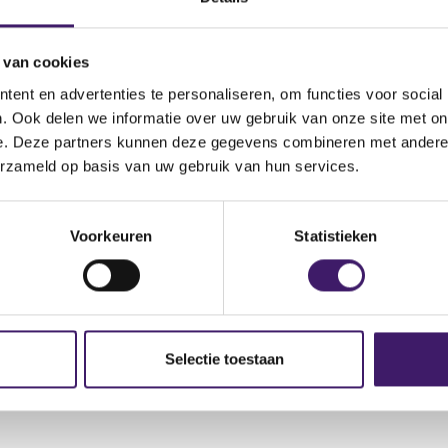
V
 van cookies
ent en advertenties te personaliseren, om functies voor social
. Ook delen we informatie over uw gebruik van onze site met on
e. Deze partners kunnen deze gegevens combineren met andere i
erzameld op basis van uw gebruik van hun services.
(
dend.pdf
o
p
Voorkeuren
Statistieken
e
n
s
i
n
a
Selectie toestaan
n
e
w
w
i